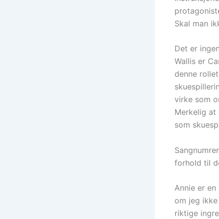
protagoniste
Skal man ik
Det er inge
Wallis er C
denne rolle
skuespilleri
virke som om
Merkelig at 
som skuespi
Sangnumrene 
forhold til 
Annie er en
om jeg ikke 
riktige ing