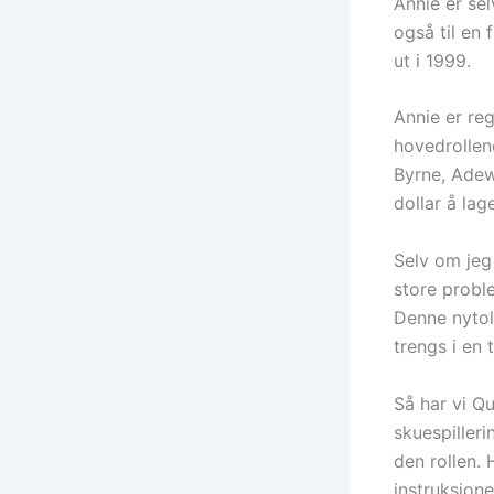
Annie er se
også til en
ut i 1999.
Annie er reg
hovedrollen
Byrne, Adew
dollar å lag
Selv om jeg 
store probl
Denne nytol
trengs i en 
Så har vi Q
skuespiller
den rollen. 
instruksjone