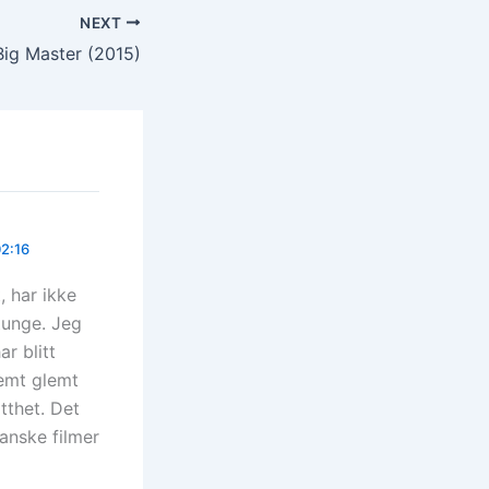
NEXT
 Big Master (2015)
02:16
, har ikke
tunge. Jeg
ar blitt
lemt glemt
tthet. Det
kanske filmer