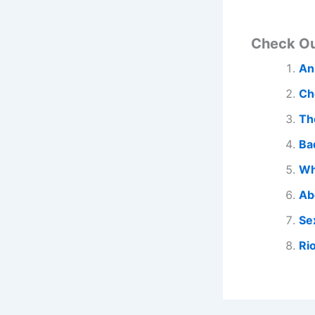
Check O
An
Ch
Th
Ba
Wh
Ab
Se
Ri