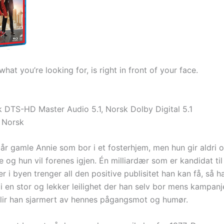
at you’re looking for, is right in front of your face.
k DTS-HD Master Audio 5.1, Norsk Dolby Digital 5.1
 Norsk
0 år gamle Annie som bor i et fosterhjem, men hun gir aldri
e og hun vil forenes igjen. Én milliardær som er kandidat til 
 i byen trenger all den positive publisitet han kan få, så h
n i en stor og lekker leilighet der han selv bor mens kampan
lir han sjarmert av hennes pågangsmot og humør.