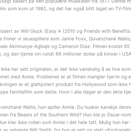
lvsagt basert på den populære musikalen fra 1977. Denne m
 film som kom ut 1982, og det har også blitt laget en TV-fi
issert av Will Gluck (Easy A (2010 og Friends with Benefits 
e finner vi skuespillere som Jamie Foxx, Quvenzhané Wallis
ale Akinnuoye-Agbaje og Cameron Diaz. Filmen kostet 65 
e, og den tjente inn rundt 86 millioner dollar på kinoer i USA
ikke har sett originalen, er det ikke vanskelig å se hva som
emet med Annie. Problemet er at filmen mangler hjerte og 
kningen er et glattpolert produkt fra Hollywood som ikke 
type familiefilm som dette. Hvor i alle dager er den ekte h
uvenzhané Wallis, hun spiller Annie. Du husker kanskje denn
innen fra Beasts of the Southern Wild? Hun ble jo Oscar-nom
Hun kler ikke rollen som Annie i det hele tatt. Mulig hun har 
r av selveste Will Smith, for hun er rett og slett ufordragel