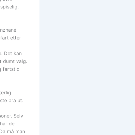
spiselig.
enzhané
fart etter
e. Det kan
et dumt valg.
 fartstid
ærlig
ste bra ut.
oner. Selv
 har de
. Da må man