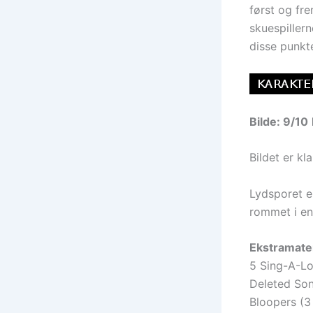
først og fr
skuespillern
disse punkt
Bilde: 9/10
Bildet er kl
Lydsporet e
rommet i enk
Ekstramater
5 Sing-A-Lo
Deleted Son
Bloopers (3