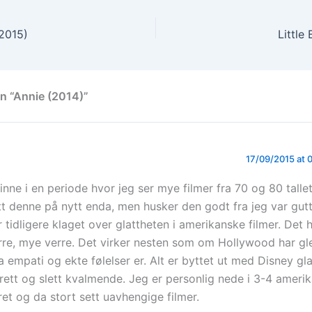
2015)
Little
n “Annie (2014)”
17/09/2015 at 
 inne i en periode hvor jeg ser mye filmer fra 70 og 80 tallet
tt denne på nytt enda, men husker den godt fra jeg var gut
r tidligere klaget over glattheten i amerikanske filmer. Det h
rre, mye verre. Det virker nesten som om Hollywood har g
a empati og ekte følelser er. Alt er byttet ut med Disney gla
 rett og slett kvalmende. Jeg er personlig nede i 3-4 ameri
året og da stort sett uavhengige filmer.