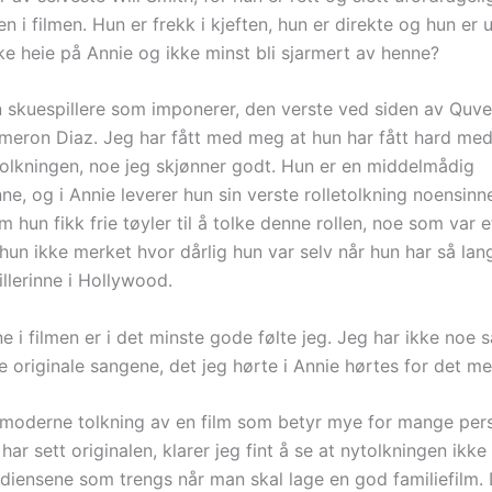
n i filmen. Hun er frekk i kjeften, hun er direkte og hun er u
ke heie på Annie og ikke minst bli sjarmert av henne?
n skuespillere som imponerer, den verste ved siden av Quv
ameron Diaz. Jeg har fått med meg at hun har fått hard med
tolkningen, noe jeg skjønner godt. Hun er en middelmådig
nne, og i Annie leverer hun sin verste rolletolkning noensinn
 hun fikk frie tøyler til å tolke denne rollen, noe som var 
hun ikke merket hvor dårlig hun var selv når hun har så lang
llerinne i Hollywood.
i filmen er i det minste gode følte jeg. Jeg har ikke noe s
de originale sangene, det jeg hørte i Annie hørtes for det me
 moderne tolkning av en film som betyr mye for mange pers
har sett originalen, klarer jeg fint å se at nytolkningen ikke
rediensene som trengs når man skal lage en god familiefilm