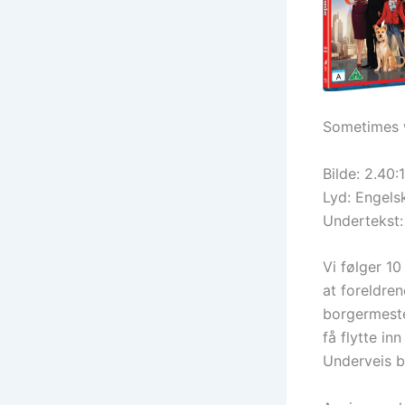
Sometimes wh
Bilde: 2.40:1
Lyd: Engels
Undertekst:
Vi følger 1
at foreldren
borgermester
få flytte in
Underveis b