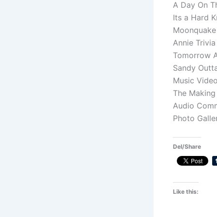
A Day On Th
Its a Hard 
Moonquake L
Annie Trivia
Tomorrow A
Sandy Outta
Music Video
The Making 
Audio Com
Photo Galle
Del/Share
Like this: