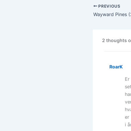
PREVIOUS
Wayward Pines (
2 thoughts o
RoarK
Er
se
ha
ve
hv
er
i 