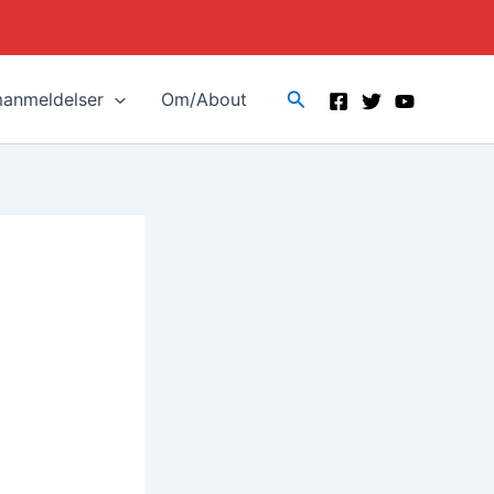
Search
manmeldelser
Om/About