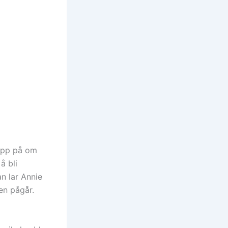
 opp på om
å bli
an lar Annie
jen pågår.