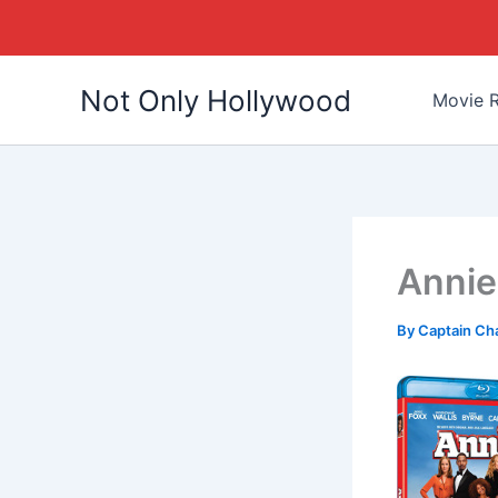
Skip
Not Only Hollywood
to
Movie R
content
Annie
By
Captain Ch