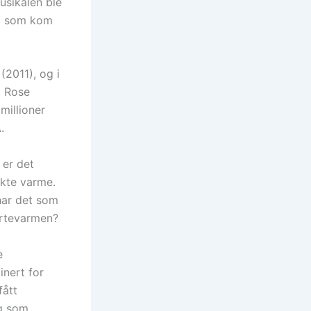
usikalen ble
lm som kom
(2011), og i
, Rose
millioner
.
 er det
ekte varme.
har det som
jertevarmen?
e
inert for
fått
ig som