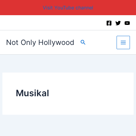
Visit YouTube channel
Skip
to
content
Not Only Hollywood
Search
Musikal