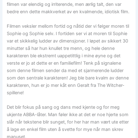
filmen var elendig og irriterende, men ærlig talt, den var
bedre enn dette makkverket av en kvalmende, idiotisk film.
Filmen veksler mellom fortid og nåtid der vi følger moren til
Sophie og Sophie selv. I fortiden ser vi at moren til Sophie
var et skikkelig ludder av dimensjoner. I løpet av sikkert 30
minutter så har hun knullet tre menn, og hele denne
karakteren ble ekstremt uappetittlig i mine øyne og det
verste er jo at dette er en familiefilm! Tenk på signalene
som denne filmen sender da med et sjarmerende ludder
som den sentrale karakteren! Jeg ble bare kvalm av denne
karakteren, hun er jo mer kåt enn Geralt fra The Witcher-
spillene!
Det blir fokus på sang og dans med kjente og for meg
ukjente ABBA-låter. Man føler ikke at det er noe hjerte som
slår når tekstene blir sunget, for her har man vært ute etter
å lage en enkel film uten å svette for mye når man skrev
manuset.