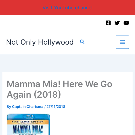
Visit YouTube channel
Skip
to
content
Not Only Hollywood
Search
Mamma Mia! Here We Go
Again (2018)
By
Captain Charisma
/
27/11/2018