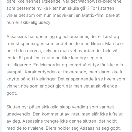
bare ikke hennes utseende. Var det Wachowski-brødrene
som bestemte hvilke klær hun skulle gå i? For i starten
virker det som om hun medvirker i en Matrix-film, bare at
hun er skikkelig usexy.
Assassins har spenning og actionscener, det er først og
fremst spenningen som er det beste med filmen. Man føler
hele tiden nerven, selv om man vet hvordan det hele vil
ende. Et problem er at man ikke kan bry seg om
rollefigurene. En leiemorder og en rødhåret tyv får ikke min
sympati. Karakterdybden er fraværende, man klarer ikke å
knytte bånd til kjeltringer. Det er spennende å se hvem som
vinner, noe som er godt gjort når man vet at alt vil ende
godt.
Slutten byr på en skikkelig slapp vending som var helt
unødvendig. Den kommer ut av intet, men slår ikke lufta ut
av deg. Assassins trengte ikke denne slutten, det holdt
med de to rivalene. Ellers holder seg Assassins seg godt.