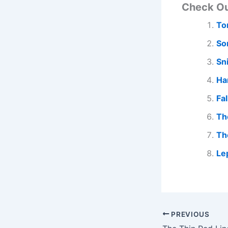
Check O
To
So
Sn
Ha
Fa
Th
Th
Le
PREVIOUS