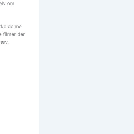
selv om
ikke denne
 filmer der
ræv.