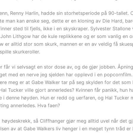
enn, Renny Harlin, hadde sin storhetsperiode på 90-tallet. 
te man kan ønske seg, dette er en kloning av Die Hard, bar
inner sted til fjells, ikke i en skyskraper. Sylvester Stallone 
 John Lithgow har de kule replikkene og er som vanlig en o
w er alltid stor som skurk, mannen er en av veldig få skues
 spille skurkeroller.
r får vi selvsagt en stor dose av, og de gjør jobben. Åpnin
laget med en nerve jeg sjelden har opplevd i en popcornfilm
rritere meg er at Gabe Walker tar på seg skylden for det som
Hal Tucker ville gjort annerledes? Kvinnen får panikk, hun h
e i denne høyden. Hun er redd og uerfaren, og Hal Tucker 
 ting annerledes. Hva faen?
 høydeskrekk, så Cliffhanger gjør meg alltid uvel når det gj
lsen av at Gabe Walkers liv henger i en meget tynn tråd er 