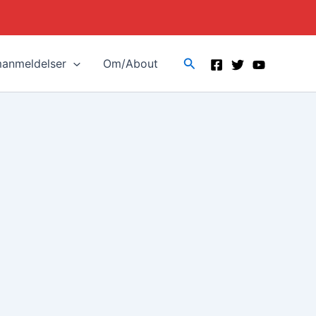
Search
manmeldelser
Om/About