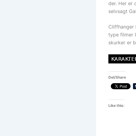
der. Her er
selvsagt Ga
Cliffhanger
type filmer
skurker er 
Del/Share
Like this: