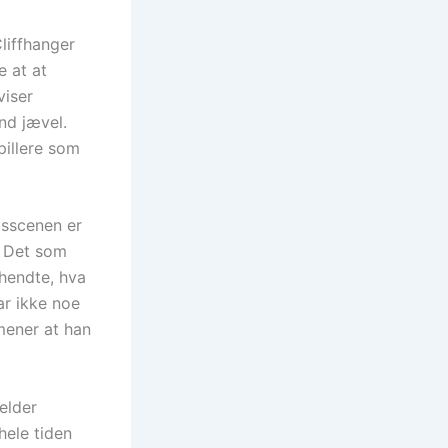
Cliffhanger
e at at
viser
nd jævel.
pillere som
gsscenen er
. Det som
 hendte, hva
ar ikke noe
mener at han
elder
hele tiden