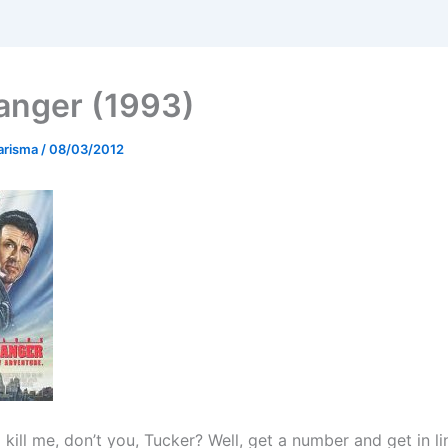
hanger (1993)
arisma
/
08/03/2012
kill me, don’t you, Tucker? Well, get a number and get in li