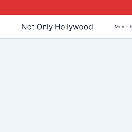
Skip
Not Only Hollywood
to
Movie R
content