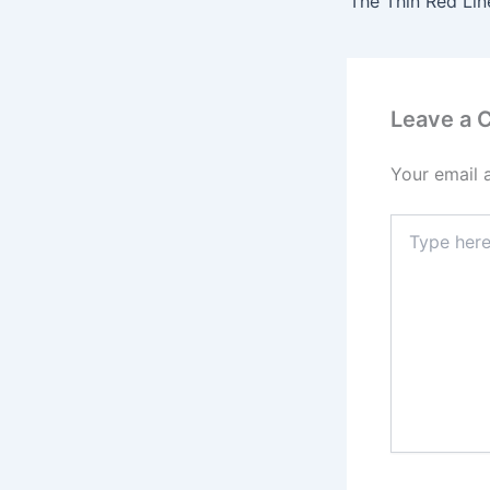
The Thin Red Lin
Leave a
Your email 
Type
here..