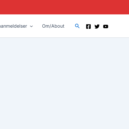
Search
manmeldelser
Om/About