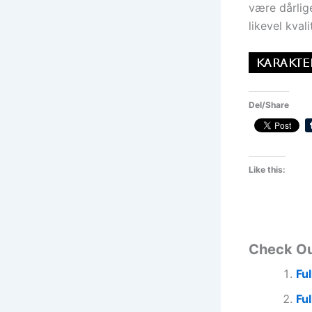
være dårlig
likevel kval
Del/Share
Like this:
Check O
Fu
Fu