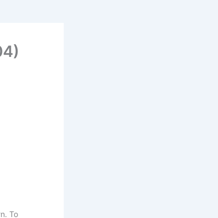
04)
n. To