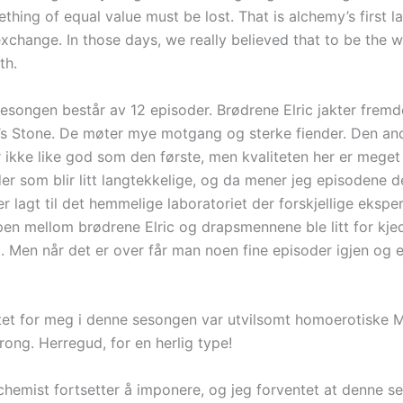
thing of equal value must be lost. That is alchemy’s first l
xchange. In those days, we really believed that to be the w
th.
esongen består av 12 episoder. Brødrene Elric jakter fremd
’s Stone. De møter mye motgang og sterke fiender. Den an
 ikke like god som den første, men kvaliteten her er meget
er som blir litt langtekkelige, og da mener jeg episodene d
r lagt til det hemmelige laboratoriet der forskjellige ekspe
en mellom brødrene Elric og drapsmennene ble litt for kje
g. Men når det er over får man noen fine episoder igjen og 
t for meg i denne sesongen var utvilsomt homoerotiske M
rong. Herregud, for en herlig type!
chemist fortsetter å imponere, og jeg forventet at denne se