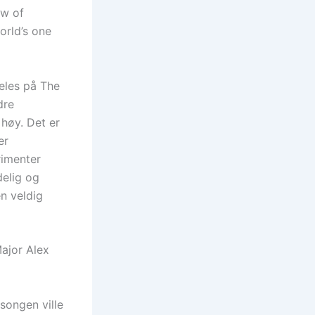
aw of
orld’s one
eles på The
dre
 høy. Det er
er
rimenter
delig og
en veldig
ajor Alex
songen ville