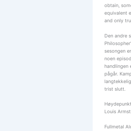
obtain, some
equivalent e
and only tru
Den andre s
Philosopher
sesongen er
noen episod
handlingen e
pågår. Kamp
langtekkeli
trist slutt.
Høydepunkte
Louis Armst
Fullmetal Al