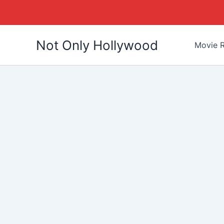
Skip
Not Only Hollywood
to
Movie R
content