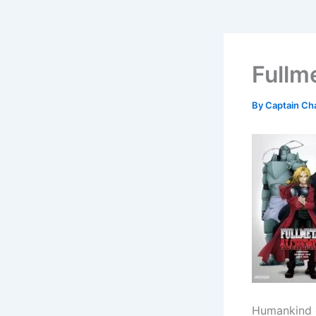
Fullm
By
Captain Ch
Humankind c