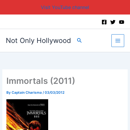
Visit YouTube channel
Skip
to
content
Not Only Hollywood
Search
Immortals (2011)
By
Captain Charisma
/
03/03/2012