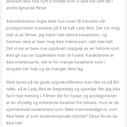
absolutt ikke noe nytt å fortelle som vi ikke har sett før i
andre lignende filmer.
Alarmklokkene ringte etter kun noen få minutter når
protagonisten insisterer på å bli kalt Lady Bird. Det tok meg
helt ut av filmen, jeg hatet hele denne karakteren, og
hennes reise er faen meg ikke interessant i det hele tatt.
Det vi ser er bare noe oppbrukt oppgulp av en historie som
ikke gir oss en opplevelse man vil huske. Karakterene er
ikke interessante, det er for mange karakterer som i
lengden blir hule og de mangler flere lag.
Med tanke på de gode oppvekstfilmene man fikk se på 80-
tallet, så er Lady Bird en begredelig og sjarmløs film jeg ikke
fant mye mening i. Filmen blir for hyper, og protagonisten
er en ufyselig og irriterende karakter fra helvete. Hvor er de
sjarmerende karakterene som føles menneskelige ut, som
ikke føles ut som endimensjonale roboter? Disse finner du
ikke her!