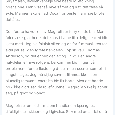
Shyamalan, leverer kanskje sine beste rolletolkning
noensinne. Han viser så mye sårhet og hat, det føles så
ekte. Mannen skulle hatt Oscar for beste mannlige birolle
det året.
Den første halvdelen av Magnolia er forrykende bra. Man
føler virkelig at her er det kaos i livene til rollefigurene vi blir
kjent med. Jeg ble faktisk sliten og ør, for filmmusikken tar
aldri pause i den første halvdelen. Typisk Paul Thomas
Anderson, og det er helt genialt og unikt. Den andre
halvdelen er mye roligere. Da kommer løsningen på
problemene for de fleste, og det er noen scener som blir i
lengste laget. Jeg må si jeg savnet filmmusikken som
plutselig forsvant, energien ble litt borte. Men det hadde
nok ikke gjort seg da rollefigurene i Magnolia virkelig åpner
seg, på godt og vondt.
Magnolia er en flott film som handler om kjærlighet,
tilfeldigheter, skjebne og tilgivelse. Selv med en spilletid på