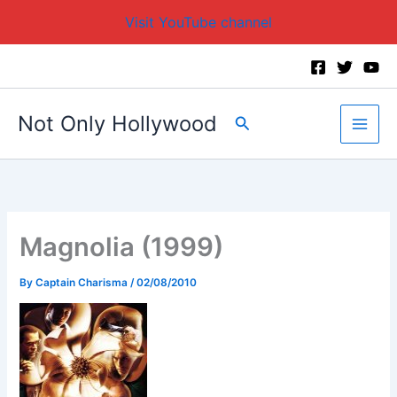
Visit YouTube channel
Skip
to
content
Not Only Hollywood
Search
Magnolia (1999)
By
Captain Charisma
/
02/08/2010