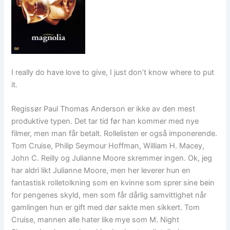
I really do have love to give, I just don’t know where to put
it.
Regissør Paul Thomas Anderson er ikke av den mest
produktive typen. Det tar tid før han kommer med nye
filmer, men man får betalt. Rollelisten er også imponerende.
Tom Cruise, Philip Seymour Hoffman, William H. Macey,
John C. Reilly og Julianne Moore skremmer ingen. Ok, jeg
har aldri likt Julianne Moore, men her leverer hun en
fantastisk rolletolkning som en kvinne som sprer sine bein
for pengenes skyld, men som får dårlig samvittighet når
gamlingen hun er gift med dør sakte men sikkert. Tom
Cruise, mannen alle hater like mye som M. Night