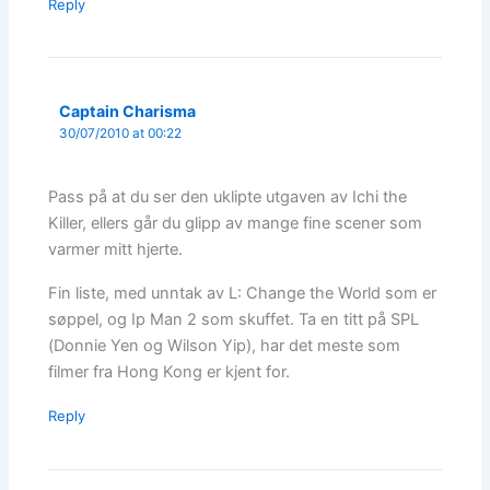
Reply
Captain Charisma
30/07/2010 at 00:22
Pass på at du ser den uklipte utgaven av Ichi the
Killer, ellers går du glipp av mange fine scener som
varmer mitt hjerte.
Fin liste, med unntak av L: Change the World som er
søppel, og Ip Man 2 som skuffet. Ta en titt på SPL
(Donnie Yen og Wilson Yip), har det meste som
filmer fra Hong Kong er kjent for.
Reply