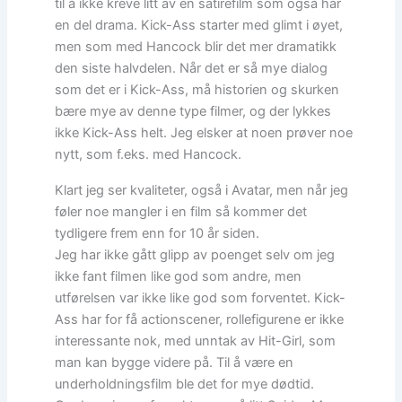
til å ikke kreve litt av en satirefilm som også har
en del drama. Kick-Ass starter med glimt i øyet,
men som med Hancock blir det mer dramatikk
den siste halvdelen. Når det er så mye dialog
som det er i Kick-Ass, må historien og skurken
bære mye av denne type filmer, og der lykkes
ikke Kick-Ass helt. Jeg elsker at noen prøver noe
nytt, som f.eks. med Hancock.
Klart jeg ser kvaliteter, også i Avatar, men når jeg
føler noe mangler i en film så kommer det
tydligere frem enn for 10 år siden.
Jeg har ikke gått glipp av poenget selv om jeg
ikke fant filmen like god som andre, men
utførelsen var ikke like god som forventet. Kick-
Ass har for få actionscener, rollefigurene er ikke
interessante nok, med unntak av Hit-Girl, som
man kan bygge videre på. Til å være en
underholdningsfilm ble det for mye dødtid.