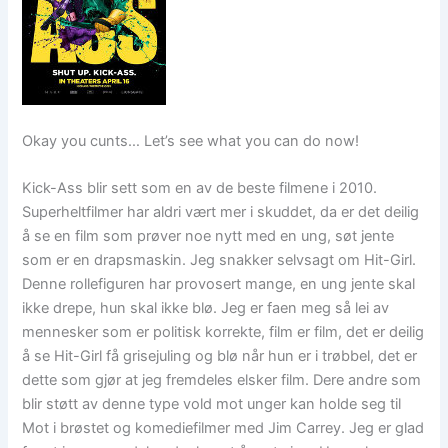
Okay you cunts… Let’s see what you can do now!
Kick-Ass blir sett som en av de beste filmene i 2010.
Superheltfilmer har aldri vært mer i skuddet, da er det deilig
å se en film som prøver noe nytt med en ung, søt jente
som er en drapsmaskin. Jeg snakker selvsagt om Hit-Girl.
Denne rollefiguren har provosert mange, en ung jente skal
ikke drepe, hun skal ikke blø. Jeg er faen meg så lei av
mennesker som er politisk korrekte, film er film, det er deilig
å se Hit-Girl få grisejuling og blø når hun er i trøbbel, det er
dette som gjør at jeg fremdeles elsker film. Dere andre som
blir støtt av denne type vold mot unger kan holde seg til
Mot i brøstet og komediefilmer med Jim Carrey. Jeg er glad