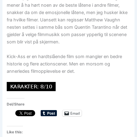
mener å ha hørt noen av de beste låtene i andre filmer,
snakker da om de emosjonelle låtene, men jeg husker ikke
fra hvilke filmer. Uansett kan regissør Matthew Vaughn
nesten settes i samme bås som Quentin Tarantino når det
gjelder å velge filmmusikk som passer ypperlig til scenene
som blir vist på skjermen.
Kick-Ass er en hardtslående film som mangler en bedre
historie og flere actionscener. Men en morsom og
annerledes filmopplevelse er det.
Del/Share
Email
Like this: