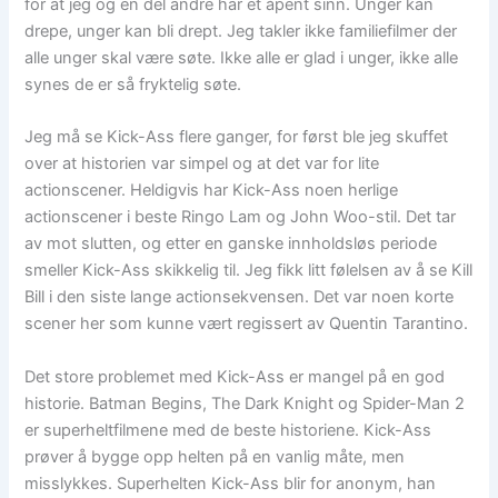
for at jeg og en del andre har et åpent sinn. Unger kan
drepe, unger kan bli drept. Jeg takler ikke familiefilmer der
alle unger skal være søte. Ikke alle er glad i unger, ikke alle
synes de er så fryktelig søte.
Jeg må se Kick-Ass flere ganger, for først ble jeg skuffet
over at historien var simpel og at det var for lite
actionscener. Heldigvis har Kick-Ass noen herlige
actionscener i beste Ringo Lam og John Woo-stil. Det tar
av mot slutten, og etter en ganske innholdsløs periode
smeller Kick-Ass skikkelig til. Jeg fikk litt følelsen av å se Kill
Bill i den siste lange actionsekvensen. Det var noen korte
scener her som kunne vært regissert av Quentin Tarantino.
Det store problemet med Kick-Ass er mangel på en god
historie. Batman Begins, The Dark Knight og Spider-Man 2
er superheltfilmene med de beste historiene. Kick-Ass
prøver å bygge opp helten på en vanlig måte, men
misslykkes. Superhelten Kick-Ass blir for anonym, han