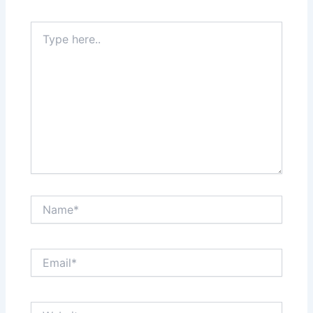
Type
here..
Name*
Email*
Website