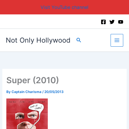
Visit YouTube channel
Skip
to
content
Not Only Hollywood
Search
Super (2010)
By
Captain Charisma
/
20/05/2013