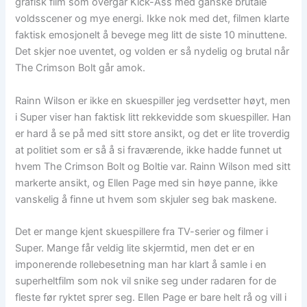
grafisk film som overgår Kick-Ass med ganske brutale
voldsscener og mye energi. Ikke nok med det, filmen klarte
faktisk emosjonelt å bevege meg litt de siste 10 minuttene.
Det skjer noe uventet, og volden er så nydelig og brutal når
The Crimson Bolt går amok.
Rainn Wilson er ikke en skuespiller jeg verdsetter høyt, men
i Super viser han faktisk litt rekkevidde som skuespiller. Han
er hard å se på med sitt store ansikt, og det er lite troverdig
at politiet som er så å si fraværende, ikke hadde funnet ut
hvem The Crimson Bolt og Boltie var. Rainn Wilson med sitt
markerte ansikt, og Ellen Page med sin høye panne, ikke
vanskelig å finne ut hvem som skjuler seg bak maskene.
Det er mange kjent skuespillere fra TV-serier og filmer i
Super. Mange får veldig lite skjermtid, men det er en
imponerende rollebesetning man har klart å samle i en
superheltfilm som nok vil snike seg under radaren for de
fleste før ryktet sprer seg. Ellen Page er bare helt rå og vill i