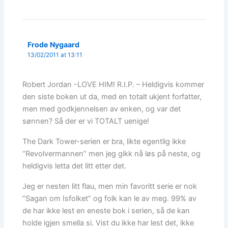
Frode Nygaard
13/02/2011 at 13:11
Robert Jordan -LOVE HIM! R.I.P. – Heldigvis kommer
den siste boken ut da, med en totalt ukjent forfatter,
men med godkjennelsen av enken, og var det
sønnen? Så der er vi TOTALT uenige!
The Dark Tower-serien er bra, likte egentlig ikke
“Revolvermannen” men jeg gikk nå løs på neste, og
heldigvis letta det litt etter det.
Jeg er nesten litt flau, men min favoritt serie er nok
“Sagan om Isfolket” og folk kan le av meg. 99% av
de har ikke lest en eneste bok i serien, så de kan
holde igjen smella si. Vist du ikke har lest det, ikke