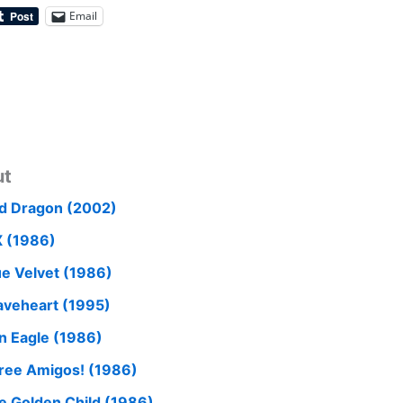
Email
ut
d Dragon (2002)
X (1986)
ue Velvet (1986)
aveheart (1995)
on Eagle (1986)
ree Amigos! (1986)
e Golden Child (1986)