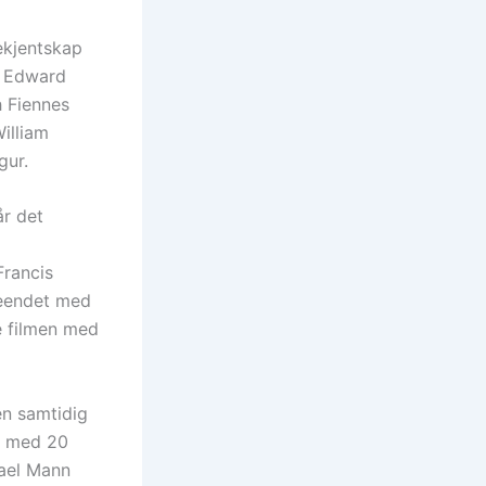
ekjentskap
r Edward
h Fiennes
illiam
gur.
år det
Francis
tseendet med
e filmen med
en samtidig
d med 20
hael Mann