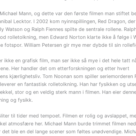
 Michael Mann, og dette var den første filmen man stiftet b
nibal Lecktor. I 2002 kom nyinnspillingen, Red Dragon, de
ly Watson og Ralph Fiennes spilte de sentrale rollene. Ralp
god rolletolkning, men Edward Norton klarte ikke å følge i W
e fotspor. William Petersen gir mye mer dybde til sin rollefi
 ikke en grafisk film, man ser ikke så mye i det hele tatt n
pene. Her handler det om etterforskningen og etter hvert
ens kjærlighetsliv. Tom Noonan som spiller seriemorderen 
 leverer en fantastisk rolletolkning. Han har fysikken og u
 ekkel, stor og en veldig sterk mann i filmen. Han eier denn
kning og fysikk.
iter til tider med tempoet. Filmen er rolig og avslappet, m
kkel atmosfære her. Michael Mann burde trimmet filmen ne
or det ble en del lange scener som føltes unødvendige. Mic