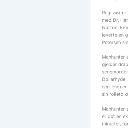
Regissør er
med Dr. Han
Norton, Emi
leverte en 
Petersen sin
Manhunter er
gjelder dra
seriemorder
Dollarhyde,
seg. Han er
sin rolletol
Manhunter sl
er det en e
minutter, f