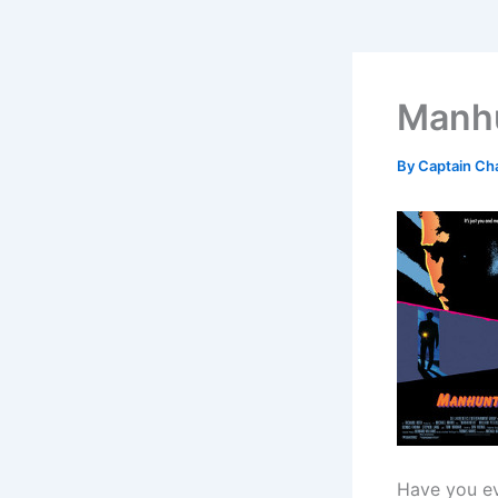
Manhu
By
Captain Ch
Have you eve