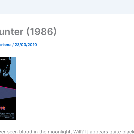
nter (1986)
arisma
/
23/03/2010
r seen blood in the moonlight, Will? It appears quite black