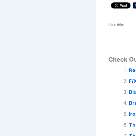
Like this:
Check O
Re
F/
Bl
Br
Ir
Th
Th