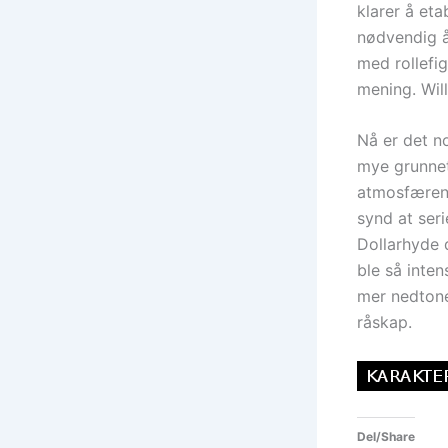
klarer å eta
nødvendig å 
med rollefig
mening. Will
Nå er det n
mye grunnet 
atmosfæren,
synd at seri
Dollarhyde d
ble så inte
mer nedtone
råskap.
Del/Share