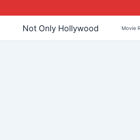
Skip
Not Only Hollywood
to
Movie R
content