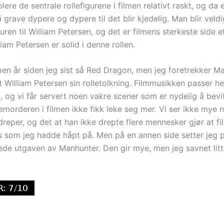
blere de sentrale rollefigurene i filmen relativt raskt, og da 
grave dypere og dypere til det blir kjedelig. Man blir veld
uren til William Petersen, og det er filmens sterkeste side e
iam Petersen er solid i denne rollen.
oen år siden jeg sist så Red Dragon, men jeg foretrekker M
William Petersen sin rolletolkning. Filmmusikken passer hel
 og vi får servert noen vakre scener som er nydelig å bevit
emorderen i filmen ikke fikk leke seg mer. Vi ser ikke mye n
reper, og det at han ikke drepte flere mennesker gjør at fi
ns som jeg hadde håpt på. Men på en annen side setter jeg p
de utgaven av Manhunter. Den gir mye, men jeg savnet lit