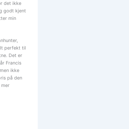
er det ikke
ig godt kjent
tter min
anhunter,
t perfekt til
ne. Det er
år Francis
lmen ikke
ris på den
t mer