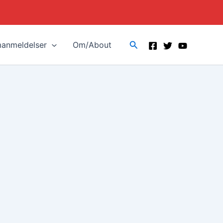
Search
manmeldelser
Om/About