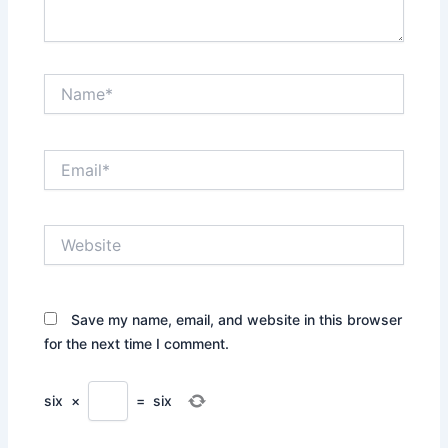
Name*
Email*
Website
Save my name, email, and website in this browser
for the next time I comment.
six
×
=
six