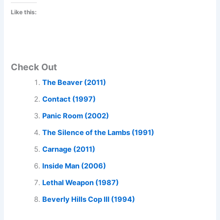
Like this:
Check Out
The Beaver (2011)
Contact (1997)
Panic Room (2002)
The Silence of the Lambs (1991)
Carnage (2011)
Inside Man (2006)
Lethal Weapon (1987)
Beverly Hills Cop III (1994)