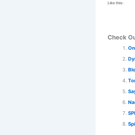
Like this:
Check O
On
Dy
Bl
To
Sa
Na
SP
Sp