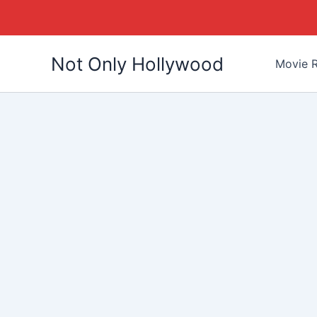
Skip
Not Only Hollywood
to
Movie R
content