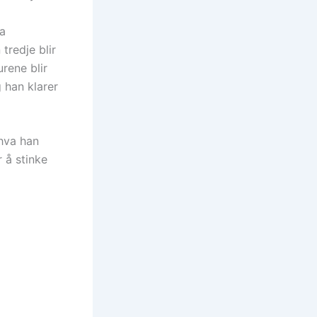
ra
tredje blir
rene blir
 han klarer
hva han
r å stinke