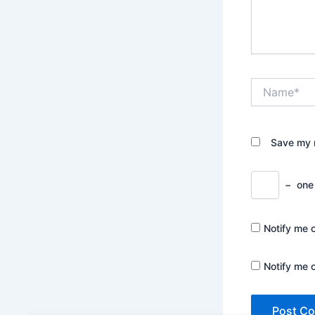
Name*
Save my n
−
one
Notify me 
Notify me 