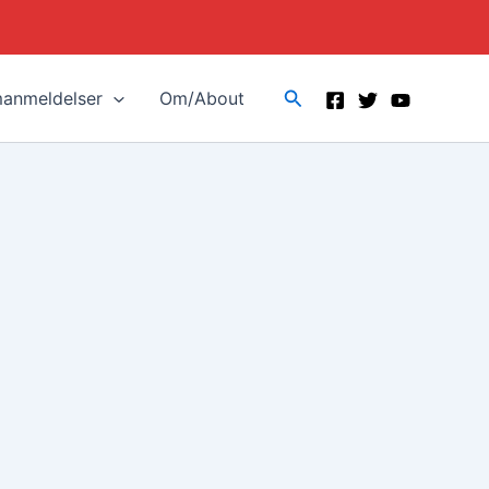
Search
manmeldelser
Om/About