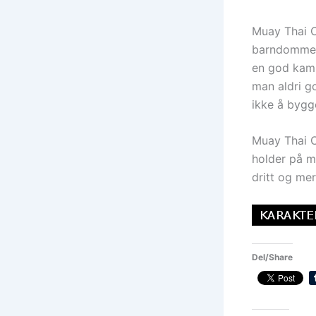
Muay Thai Ch
barndommen 
en god kamp
man aldri go
ikke å bygge
Muay Thai C
holder på me
dritt og mer
Del/Share