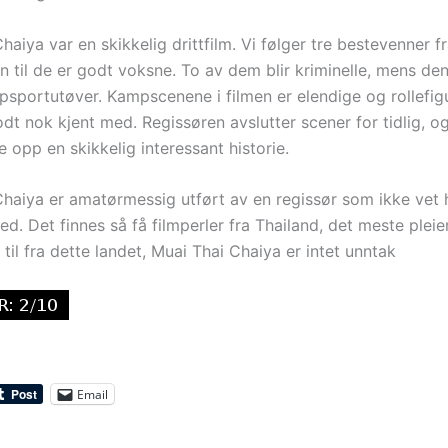
aiya var en skikkelig drittfilm. Vi følger tre bestevenner f
til de er godt voksne. To av dem blir kriminelle, mens den 
sportutøver. Kampscenene i filmen er elendige og rollefigu
dt nok kjent med. Regissøren avslutter scener for tidlig, og
 opp en skikkelig interessant historie.
haiya er amatørmessig utført av en regissør som ikke vet 
d. Det finnes så få filmperler fra Thailand, det meste pleie
 til fra dette landet, Muai Thai Chaiya er intet unntak
Email