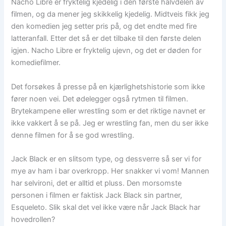
Nacho Libre er fryktelig kjedelig i den første halvdelen av
filmen, og da mener jeg skikkelig kjedelig. Midtveis fikk jeg
den komedien jeg setter pris på, og det endte med fire
latteranfall. Etter det så er det tilbake til den første delen
igjen. Nacho Libre er fryktelig ujevn, og det er døden for
komediefilmer.
Det forsøkes å presse på en kjærlighetshistorie som ikke
fører noen vei. Det ødelegger også rytmen til filmen.
Brytekampene eller wrestling som er det riktige navnet er
ikke vakkert å se på. Jeg er wrestling fan, men du ser ikke
denne filmen for å se god wrestling.
Jack Black er en slitsom type, og dessverre så ser vi for
mye av ham i bar overkropp. Her snakker vi vom! Mannen
har selvironi, det er alltid et pluss. Den morsomste
personen i filmen er faktisk Jack Black sin partner,
Esqueleto. Slik skal det vel ikke være når Jack Black har
hovedrollen?