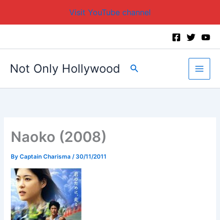
Visit YouTube channel
Skip
to
content
Not Only Hollywood
Search
Naoko (2008)
By
Captain Charisma
/
30/11/2011