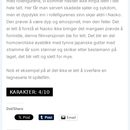
med rollefigurene, vi kommer nesten ikke innpå dem i det
hele tatt. Her får man servert skadede sjeler og sykdom,
men et dypdykk inn i rollefigurenes sinn skjer aldri i Naoko.
Den prøver å være dyp og emosjonell, men den feiler. Det
er lett å forstå at Naoko ikke bringer det mangaen prøvde å
formidle, denne filmversjonen ble for lett. Det blir en del
homoerotiske øyeblikk med tynne japanske gutter med
stramme lår som stønner og skriker etter bestemann på
laget, det blir rett og slett for mye.
Nok et eksempel på at det ikke er lett å overføre en
tegneserie til spillefilm.
Del/Share
Email