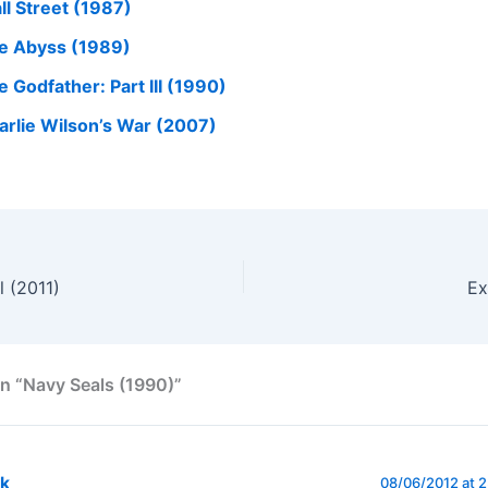
ll Street (1987)
e Abyss (1989)
e Godfather: Part III (1990)
arlie Wilson’s War (2007)
ll (2011)
Ex
n “Navy Seals (1990)”
wk
08/06/2012 at 