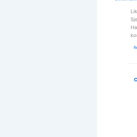
Li
Sj
Ha
ko
R
C