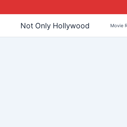
Skip
Not Only Hollywood
to
Movie R
content