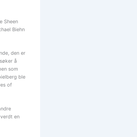
ie Sheen
ichael Biehn
nde, den er
rsøker å
 men som
ielberg ble
res of
andre
 verdt en