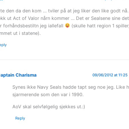
kte den da den kom … tviler på at jeg liker den like godt nå.
ekk ut Act of Valor nårn kommer … Det er Sealsene sine de
r forhåndsbestiltn jeg iallefall
(skulle hatt region 1 spiller
mmet ut i statene).
eply
aptain Charisma
09/06/2012 at 11:25
Synes ikke Navy Seals hadde tapt seg noe jeg. Like 
sjarmerende som den var i 1990.
AoV skal selvfølgelig sjekkes ut.:)
Reply