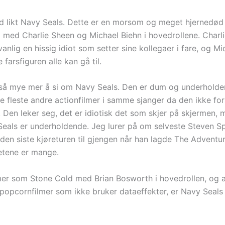
tid likt Navy Seals. Dette er en morsom og meget hjernedød
 med Charlie Sheen og Michael Biehn i hovedrollene. Charl
vanlig en hissig idiot som setter sine kollegaer i fare, og M
 farsfiguren alle kan gå til.
 så mye mer å si om Navy Seals. Den er dum og underholde
e fleste andre actionfilmer i samme sjanger da den ikke fo
 Den leker seg, det er idiotisk det som skjer på skjermen,
Seals er underholdende. Jeg lurer på om selveste Steven Sp
 den siste kjøreturen til gjengen når han lagde The Adventu
hetene er mange.
lmer som Stone Cold med Brian Bosworth i hovedrollen, og 
popcornfilmer som ikke bruker dataeffekter, er Navy Seals