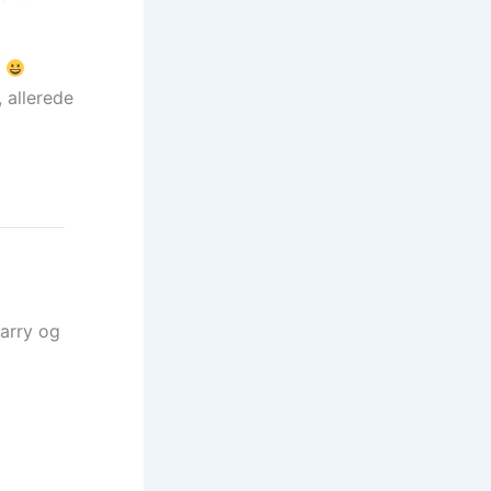
t
, allerede
harry og