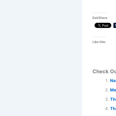
Del/Share
Like this:
Check O
Na
Me
Th
Th