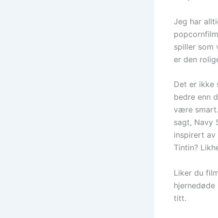
Jeg har all
popcornfilm
spiller som 
er den rolige
Det er ikke
bedre enn d
være smart.
sagt, Navy 
inspirert av
Tintin? Lik
Liker du fi
hjernedøde 
titt.