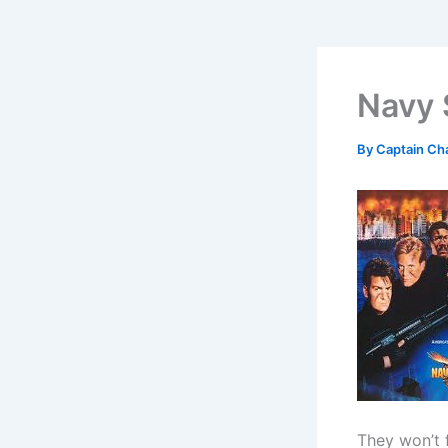
Navy 
By
Captain Ch
They won’t f