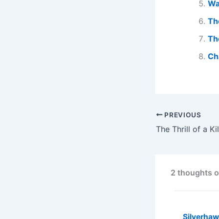
Wa
Th
Th
Ch
PREVIOUS
The Thrill of a Ki
2 thoughts o
Silverha