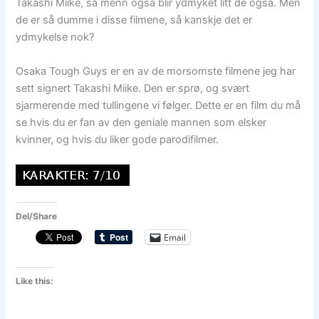
Takashi Miike, så menn også blir ydmyket litt de også. Men
de er så dumme i disse filmene, så kanskje det er
ydmykelse nok?
Osaka Tough Guys er en av de morsomste filmene jeg har
sett signert Takashi Miike. Den er sprø, og svært
sjarmerende med tullingene vi følger. Dette er en film du må
se hvis du er fan av den geniale mannen som elsker
kvinner, og hvis du liker gode parodifilmer.
Del/Share
Email
Like this: