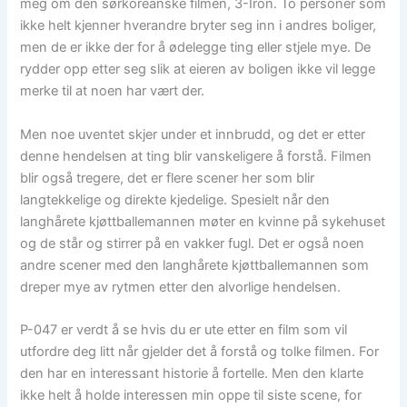
meg om den sørkoreanske filmen, 3-Iron. To personer som
ikke helt kjenner hverandre bryter seg inn i andres boliger,
men de er ikke der for å ødelegge ting eller stjele mye. De
rydder opp etter seg slik at eieren av boligen ikke vil legge
merke til at noen har vært der.
Men noe uventet skjer under et innbrudd, og det er etter
denne hendelsen at ting blir vanskeligere å forstå. Filmen
blir også tregere, det er flere scener her som blir
langtekkelige og direkte kjedelige. Spesielt når den
langhårete kjøttballemannen møter en kvinne på sykehuset
og de står og stirrer på en vakker fugl. Det er også noen
andre scener med den langhårete kjøttballemannen som
dreper mye av rytmen etter den alvorlige hendelsen.
P-047 er verdt å se hvis du er ute etter en film som vil
utfordre deg litt når gjelder det å forstå og tolke filmen. For
den har en interessant historie å fortelle. Men den klarte
ikke helt å holde interessen min oppe til siste scene, for