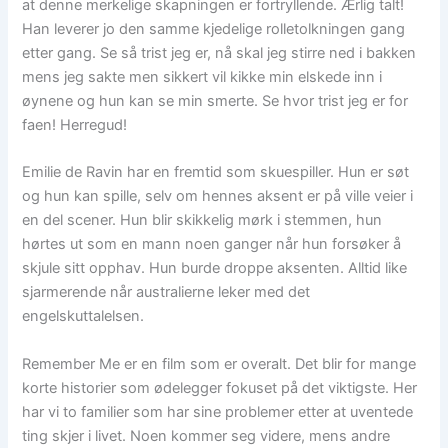
at denne merkelige skapningen er fortryllende. Ærlig talt!
Han leverer jo den samme kjedelige rolletolkningen gang
etter gang. Se så trist jeg er, nå skal jeg stirre ned i bakken
mens jeg sakte men sikkert vil kikke min elskede inn i
øynene og hun kan se min smerte. Se hvor trist jeg er for
faen! Herregud!
Emilie de Ravin har en fremtid som skuespiller. Hun er søt
og hun kan spille, selv om hennes aksent er på ville veier i
en del scener. Hun blir skikkelig mørk i stemmen, hun
hørtes ut som en mann noen ganger når hun forsøker å
skjule sitt opphav. Hun burde droppe aksenten. Alltid like
sjarmerende når australierne leker med det
engelskuttalelsen.
Remember Me er en film som er overalt. Det blir for mange
korte historier som ødelegger fokuset på det viktigste. Her
har vi to familier som har sine problemer etter at uventede
ting skjer i livet. Noen kommer seg videre, mens andre