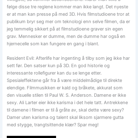
følge disse tre reglene kommer man ikke langt. Det nyeste
er at man kan presse på med 3D. Hvis filmstudioene tror at
publikum bryr seg mer om teknologi enn selve filmen, da er
jeg temmelig sikkert på at filmstudioene graver sin egen
grav. Mennesker er dumme, men de dumme har også en
hjernecelle som kan fungere en gang i blant.
Resident Evil: Afterlife har ingenting å tilby som jeg ikke har
sett før. Den satser kun på 3D. En god historie og
interessante rollefigurer kan du se lenge etter.
Spesialeffektene går fra å være middelmådige til direkte
elendige. Filmmusikken er kald og bråkete, akkurat som
den visuelle stilen til Paul W. S. Anderson. Damene er ikke
sexy. Ali Larter eier ikke karisma i det hele tatt. Antrekkene
til damene i filmen er til å gråte av, skal dette være sexy?
Damer uten karisma og talent skal liksom sjarmere gutta
med stygge, trangtsittende klær? Spar meg!