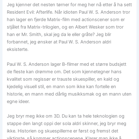
Jeg kjenner det nesten tørner for meg her nå etter å ha sett
Resident Evil: Afterlife. Når idioten Paul W. S. Anderson tror
han lager en fjerde Matrix-film med actionscener som er
stjålet fra Matrix-trilogien, og en Albert Wesker som tror
han er Mr. Smith, skal jeg da le eller gråte? Jeg blir
forbannet, jeg ønsker at Paul W. S. Anderson aldri
eksisterte.
Paul W. S. Anderson lager B-filmer med et større budsjett
de fleste kan drømme om. Det som kjennetegner hans
kvalitet som regissør er trauste skuespiller, en kald og
kjedelig visuell stil, en mann som ikke kan fortelle en
historie, en mann med dårlig musikksmak og en mann uten
egne ideer.
Jeg bryr meg ikke om 3D. Du kan ta hele teknologien og
stappe den langt oppi der sola aldri skinner, jeg bryr meg
ikke. Historien og skuespillerne er først og fremst det
viktigste, så kommer actionscenene. Klarer man ikke å