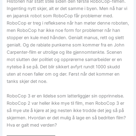
Historien har stått stille siden den første RoboCop-filmen.
Ingenting nytt skjer, alt er det samme i byen. Men nå har vi
en japansk robot som RoboCop får problemer med.
RoboCop er treg i refleksene når han møter denne roboten,
men RoboCop har ikke noe form for problemer når han
stopper en kule med hånden. Genialt manus, rett og slett
genialt. Og de rabiate punkerne som kommer fra en John
Carpenter-film er utrolige og lite gjennomtenkte. Scenen
mot slutten der politiet og opprørerne samarbeider er en
nytelse å se på. Det blir sikkert avfyrt rundt 1000 skudd
uten at noen faller om og dør. Først når det kommer en
tanks skjer det noe.
RoboCop 3 er en lidelse som latterliggjør sin opprinnelse.
RoboCop 2 var heller ikke mye til film, men RoboCop 3 er
så mye ute å kjøre at jeg nesten ikke trodde det jeg så på
skjermen. Hvordan er det mulig å lage en så bedriten film?
Hva er galt med verden?