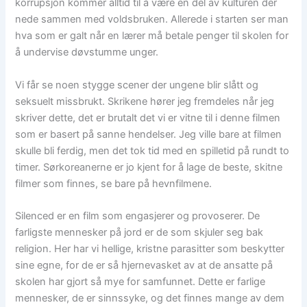
korrupsjon kommer alltid til å være en del av kulturen der
nede sammen med voldsbruken. Allerede i starten ser man
hva som er galt når en lærer må betale penger til skolen for
å undervise døvstumme unger.
Vi får se noen stygge scener der ungene blir slått og
seksuelt missbrukt. Skrikene hører jeg fremdeles når jeg
skriver dette, det er brutalt det vi er vitne til i denne filmen
som er basert på sanne hendelser. Jeg ville bare at filmen
skulle bli ferdig, men det tok tid med en spilletid på rundt to
timer. Sørkoreanerne er jo kjent for å lage de beste, skitne
filmer som finnes, se bare på hevnfilmene.
Silenced er en film som engasjerer og provoserer. De
farligste mennesker på jord er de som skjuler seg bak
religion. Her har vi hellige, kristne parasitter som beskytter
sine egne, for de er så hjernevasket av at de ansatte på
skolen har gjort så mye for samfunnet. Dette er farlige
mennesker, de er sinnssyke, og det finnes mange av dem