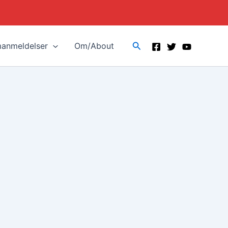
Search
manmeldelser
Om/About