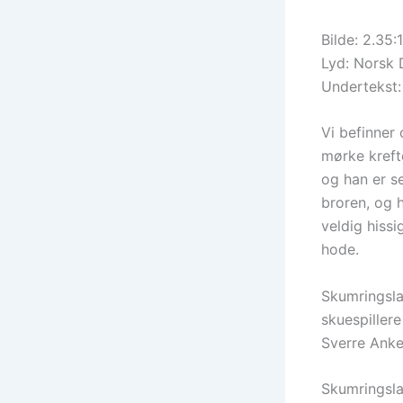
Bilde: 2.35:1
Lyd: Norsk 
Undertekst:
Vi befinner
mørke kreft
og han er s
broren, og h
veldig hissi
hode.
Skumringsla
skuespiller
Sverre Anke
Skumringslan