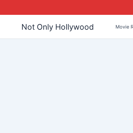
Skip
Not Only Hollywood
to
Movie R
content