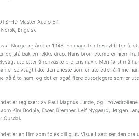
DTS-HD Master Audio 5.1
 Norsk, Engelsk
 oss i Norge og året er 1348. En mann blir beskyldt for å le
er og stå bak en rekke drap. Hans bror returnerer hjem fra 
elvsagt ute etter å renvaske brorens navn. Men først må han
an er selvsagt ikke den eneste som er ute etter å finne ham
ge på å ta ham, og det er også flere dusørjegere som er ute
ndet er regissert av Paul Magnus Lundø, og i hovedrollene 
e som Kim Bodnia, Ewen Bremner, Leif Nygaard, Jørgen Lan
r Ousdal.
det er en film som føles billig ut. Visuelt sett ser den bra 