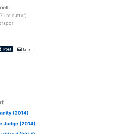
iell:
71 minutter)
rspor
Email
ut
sanity (2014)
e Judge (2014)