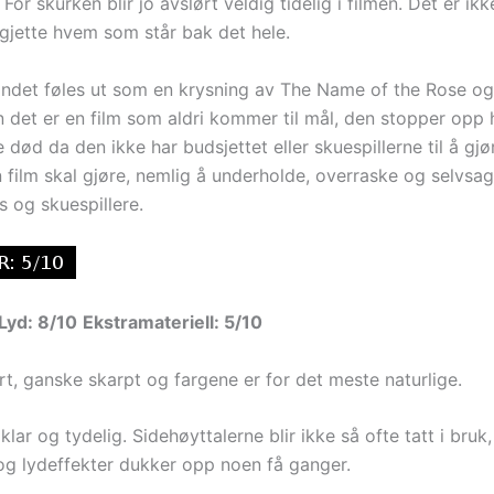
 For skurken blir jo avslørt veldig tidelig i filmen. Det er ik
 gjette hvem som står bak det hele.
ndet føles ut som en krysning av The Name of the Rose og
n det er en film som aldri kommer til mål, den stopper opp 
 død da den ikke har budsjettet eller skuespillerne til å gj
n film skal gjøre, nemlig å underholde, overraske og selvsa
 og skuespillere.
Lyd: 8/10
Ekstramateriell: 5/10
art, ganske skarpt og fargene er for det meste naturlige.
klar og tydelig. Sidehøyttalerne blir ikke så ofte tatt i bruk,
og lydeffekter dukker opp noen få ganger.