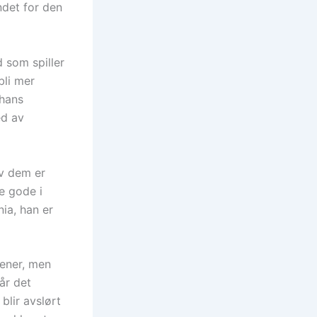
ndet for den
 som spiller
bli mer
 hans
ed av
av dem er
e gode i
ia, han er
cener, men
år det
blir avslørt