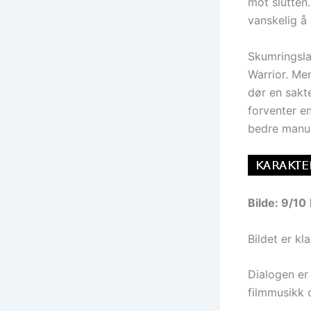
mot slutten.
vanskelig å
Skumringsla
Warrior. Me
dør en sakte
forventer e
bedre manus
Bilde: 9/10
Bildet er kl
Dialogen er 
filmmusikk 