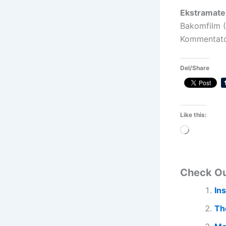
Ekstramater
Bakomfilm (
Kommentato
Del/Share
Like this:
Loading…
Check O
In
Th