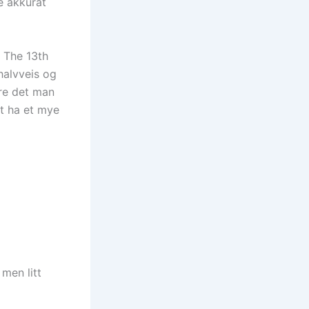
ke akkurat
 The 13th
halvveis og
øre det man
gt ha et mye
 men litt