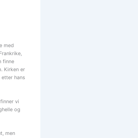
ke med
Frankrike,
 finne
. Kirken er
 etter hans
finner vi
ghelle og
ut, men