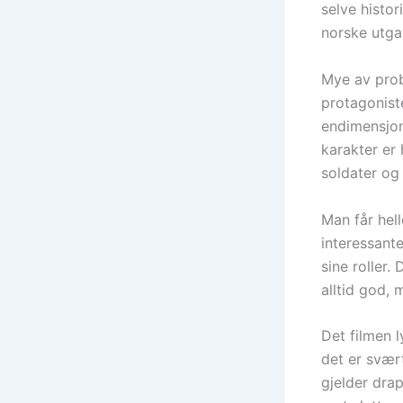
selve histor
norske utga
Mye av prob
protagoniste
endimensjona
karakter er 
soldater og 
Man får hell
interessante
sine roller
alltid god,
Det filmen 
det er svært
gjelder drap