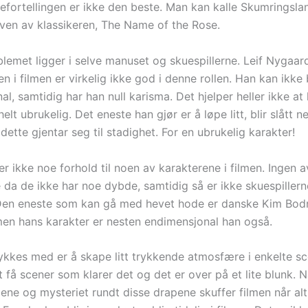
iefortellingen er ikke den beste. Man kan kalle Skumringsla
ven av klassikeren, The Name of the Rose.
lemet ligger i selve manuset og skuespillerne. Leif Nygaard
n i filmen er virkelig ikke god i denne rollen. Han kan ikke 
l, samtidig har han null karisma. Det hjelper heller ikke at
helt ubrukelig. Det eneste han gjør er å løpe litt, blir slått n
dette gjentar seg til stadighet. For en ubrukelig karakter!
er ikke noe forhold til noen av karakterene i filmen. Ingen 
 da de ikke har noe dybde, samtidig så er ikke skuespillern
. Den eneste som kan gå med hevet hode er danske Kim Bodn
 men hans karakter er nesten endimensjonal han også.
lykkes med er å skape litt trykkende atmosfære i enkelte s
 få scener som klarer det og det er over på et lite blunk. N
ene og mysteriet rundt disse drapene skuffer filmen når alt 