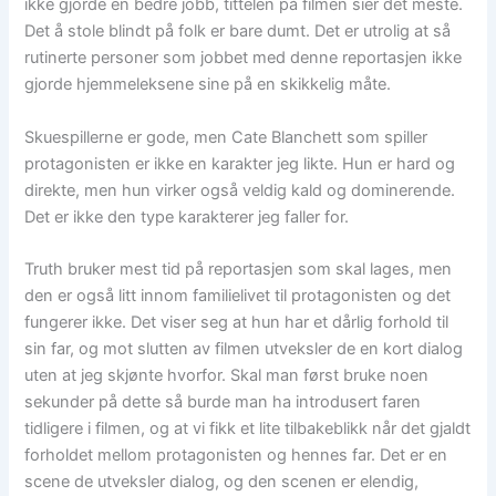
ikke gjorde en bedre jobb, tittelen på filmen sier det meste.
Det å stole blindt på folk er bare dumt. Det er utrolig at så
rutinerte personer som jobbet med denne reportasjen ikke
gjorde hjemmeleksene sine på en skikkelig måte.
Skuespillerne er gode, men Cate Blanchett som spiller
protagonisten er ikke en karakter jeg likte. Hun er hard og
direkte, men hun virker også veldig kald og dominerende.
Det er ikke den type karakterer jeg faller for.
Truth bruker mest tid på reportasjen som skal lages, men
den er også litt innom familielivet til protagonisten og det
fungerer ikke. Det viser seg at hun har et dårlig forhold til
sin far, og mot slutten av filmen utveksler de en kort dialog
uten at jeg skjønte hvorfor. Skal man først bruke noen
sekunder på dette så burde man ha introdusert faren
tidligere i filmen, og at vi fikk et lite tilbakeblikk når det gjaldt
forholdet mellom protagonisten og hennes far. Det er en
scene de utveksler dialog, og den scenen er elendig,