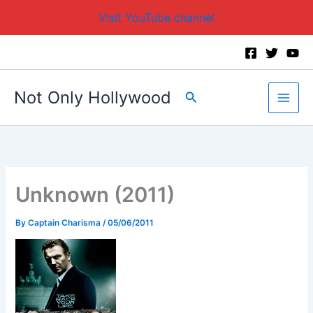
Visit YouTube channel
Skip
to
content
Not Only Hollywood
Search
Unknown (2011)
By
Captain Charisma
/
05/06/2011