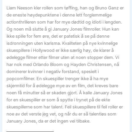
Liam Neeson kler rollen som tøffing, han og Bruno Ganz er
de eneste høydepunktene i denne lett forglemmelige
actionthrilleren som har for mye dødtid og idioti i lengden.
Og noen må slutte å gi January Jones filmroller. Hun kan
ikke spille for fem øre, det er patetisk å se på denne
isdronningen uten karisma. Kvaliteten på nye kvinnelige
skuespillere i Hollywood er ikke særlig høy, de klarer å
ødelegge filmer etter filmer uten at noen stopper dem. Vi
har nok med Orlando Bloom og Hayden Christensen, nå
dominerer kvinner i negativ forstand, spesielt i
popcornfilmer. En skuespiller trenger ikke å ha mye
skjermtid for å ødelegge mye av en film, det kreves bare
noen få minutter så er skaden gjort. Å kalle January Jones
for en skuespiller er som å spytte i trynet på de ekte
skuespillerne som har talent. Feil skuespillere til feil roller er
noe av det verste jeg vet, og når du er så talentløs som
January Jones, da er det ingen vei tilbake.