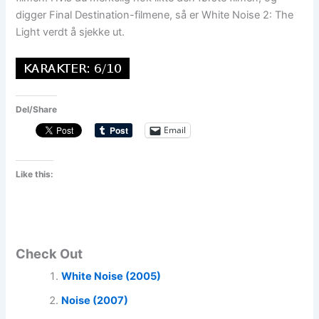
digger Final Destination-filmene, så er White Noise 2: The
Light verdt å sjekke ut.
Del/Share
Email
Like this:
Check Out
White Noise (2005)
Noise (2007)