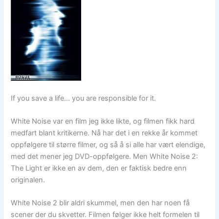
If you save a life… you are responsible for it.
White Noise var en film jeg ikke likte, og filmen fikk hard
medfart blant kritikerne. Nå har det i en rekke år kommet
oppfølgere til større filmer, og så å si alle har vært elendige,
med det mener jeg DVD-oppfølgere. Men White Noise 2:
The Light er ikke en av dem, den er faktisk bedre enn
originalen.
White Noise 2 blir aldri skummel, men den har noen få
scener der du skvetter. Filmen følger ikke helt formelen til