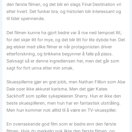
den første filmen, og det blir en slags Final Destination vri
etter hvert. Det funker bra, og historien blir interessant og
til tider spennende.
Det filmen kunne ha gjort bedre var å roe ned tempoet litt,
for det skjer litt for mye, og det blir litt for lite dybde her. Det
jeg elsker med slike filmer er når protagonisten driver
etterforskning, og brikkene begynner å falle på plass.
Selvsagt så er denne ingrediensen her, men det går som
sagt for fort unna etter min smak.
Skuespillerne gjør en grei jobb, men Nathan Fillion som Abe
Dale oser ikke akkurat karisma. Men det gjør Katee
Sackhoff som spiller sykepleieren Sherry. Hun er ikke den
beste skuespilleren, men hun har en fantastisk utstråling.
Men hun kommer nok alltid til å være en TV-skuespiller.
En overraskende god film som er bedre enn den første
filmen. Hvis du merkelig nok likte den første filmen, og