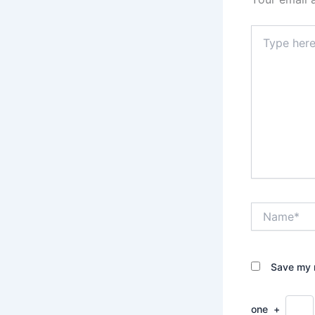
Type
here..
Name*
Save my n
one
+