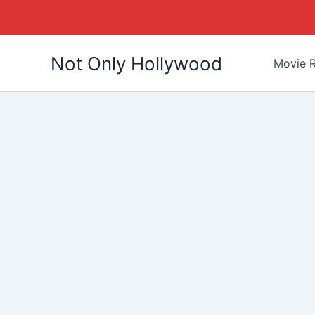
Skip
Not Only Hollywood
to
Movie R
content