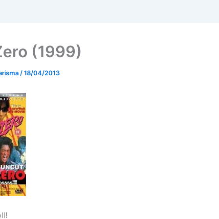
Zero (1999)
arisma
/
18/04/2013
l!