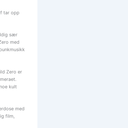
f tar opp
eldig sær
d Zero med
n punkmusikk
ild Zero er
ameraet.
noe kult
overdose med
g film,