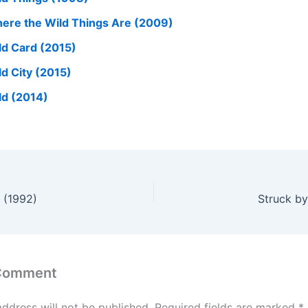
ere the Wild Things Are (2009)
ld Card (2015)
ld City (2015)
ld (2014)
 (1992)
Struck by
 Comment
address will not be published.
Required fields are marked
*