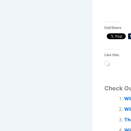
Del/Share
Like this:
Loading…
Check O
Wi
Wi
Th
Wi