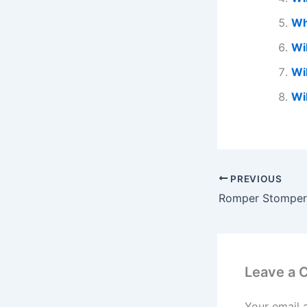
Wh
Wi
Wi
Wi
PREVIOUS
Romper Stomper
Leave a
Your email 