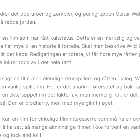
ukker det opp ufoer og zombier, og punkgruppen Guitar Wol
å redde jorden.
 en film som har fått kultstatus. Dette er en merkelig og v
e har mye til en historie å fortelle. Skal man beskrive Wil
blir det kaos. Redigeringen er rotete, vi får høre mye råtte
 lukter rock av i det hele tatt!
vsagt en film med elendige skuespillere og råtten dialog. W
 en vanlig spillefilm. Her er det anarki i førersetet og bak k
 en ekte søppelfilm det lukter av, men merkelig nok er det 
å. Den er blodharry, men med mye glimt i øyet.
r kun en film for virkelige filminteresserte som må ha en 
 å ha sett så mange alminnelige filmer. Ikke forvent en vanli
 og lock and loll!