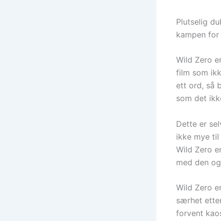
Plutselig d
kampen for 
Wild Zero er
film som ikk
ett ord, så 
som det ikke
Dette er sel
ikke mye til
Wild Zero er
med den ogs
Wild Zero e
særhet etter
forvent kaos