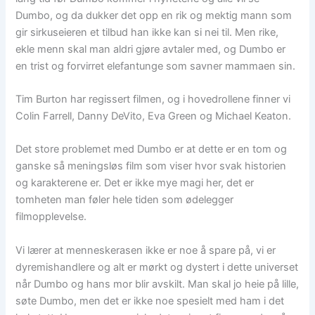
Dumbo, og da dukker det opp en rik og mektig mann som
gir sirkuseieren et tilbud han ikke kan si nei til. Men rike,
ekle menn skal man aldri gjøre avtaler med, og Dumbo er
en trist og forvirret elefantunge som savner mammaen sin.
Tim Burton har regissert filmen, og i hovedrollene finner vi
Colin Farrell, Danny DeVito, Eva Green og Michael Keaton.
Det store problemet med Dumbo er at dette er en tom og
ganske så meningsløs film som viser hvor svak historien
og karakterene er. Det er ikke mye magi her, det er
tomheten man føler hele tiden som ødelegger
filmopplevelse.
Vi lærer at menneskerasen ikke er noe å spare på, vi er
dyremishandlere og alt er mørkt og dystert i dette universet
når Dumbo og hans mor blir avskilt. Man skal jo heie på lille,
søte Dumbo, men det er ikke noe spesielt med ham i det