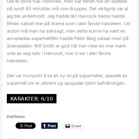
Det er store hull i historien, men når filmen har en spilletid
på rundt 85 minutter, må noe droppes. Det viktigste var at
jeg ble underholdt. Jeg hadde likt Hancock bedre hadde
filmen satset mer på drama som i den første halvdelen. Litt
action må man ha selvsagt, men dette kunne ha vært en
annerledes superheltfilm hadde Peter Berg satset mest på
dramadelen. Will Smith er god når han viser en mer mørk
side av seg selv i Hancock, noe vi ser i den første
halvdelen.
Det var morsomt å se en ny vri på superhelter, spesielt en
superhelt om er utbrent og upopulær blant befolkningen.
Del/Share
Email