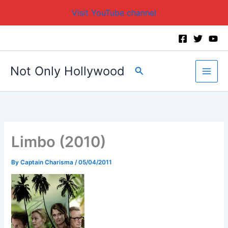
Visit YouTube channel
Skip
to
content
Not Only Hollywood
Search
Limbo (2010)
By
Captain Charisma
/
05/04/2011