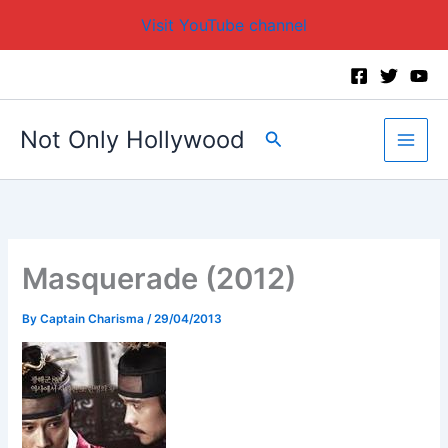
Visit YouTube channel
Skip
to
content
Not Only Hollywood
Search
Masquerade (2012)
By
Captain Charisma
/
29/04/2013