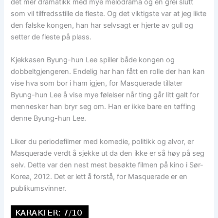
det mer dramatikk med mye melodrama og en grei slutt
som vil tilfredsstille de fleste. Og det viktigste var at jeg likte
den falske kongen, han har selvsagt er hjerte av gull og
setter de fleste på plass.
Kjekkasen Byung-hun Lee spiller både kongen og
dobbeltgjengeren. Endelig har han fått en rolle der han kan
vise hva som bor i ham igjen, for Masquerade tillater
Byung-hun Lee å vise mye følelser når ting går litt galt for
mennesker han bryr seg om. Han er ikke bare en tøffing
denne Byung-hun Lee.
Liker du periodefilmer med komedie, politikk og alvor, er
Masquerade verdt å sjekke ut da den ikke er så høy på seg
selv. Dette var den nest mest besøkte filmen på kino i Sør-
Korea, 2012. Det er lett å forstå, for Masquerade er en
publikumsvinner.