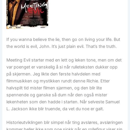
If you wanna believe the lie, then go on living your life. But
the world is evil, John. It’s just plain evil. That’s the truth.
Meeting Evil starter med en lett og leken tone, men om det
var poenget er vanskelig å si når rulleteksten dukker opp
på skjermen. Jeg likte den første halvdelen med
filmmusikken og mystikken rundt denne Richie. Etter
halvspilt tid mister filmen sjarmen, og den blir lite
spennende og ganske så dum når den også mister
lekenheten som den hadde i starten. Når selveste Samuel
L. Jackson ikke blir truende, da vet du noe er galt.
Historieutviklingen blir simpel når ting avsløres, avsløringen
kommer heller ikke som noe sjokk når en rollefigur viser sin