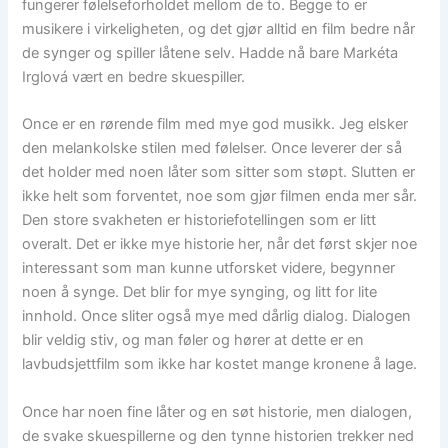
fungerer følelseforholdet mellom de to. Begge to er
musikere i virkeligheten, og det gjør alltid en film bedre når
de synger og spiller låtene selv. Hadde nå bare Markéta
Irglová vært en bedre skuespiller.
Once er en rørende film med mye god musikk. Jeg elsker
den melankolske stilen med følelser. Once leverer der så
det holder med noen låter som sitter som støpt. Slutten er
ikke helt som forventet, noe som gjør filmen enda mer sår.
Den store svakheten er historiefotellingen som er litt
overalt. Det er ikke mye historie her, når det først skjer noe
interessant som man kunne utforsket videre, begynner
noen å synge. Det blir for mye synging, og litt for lite
innhold. Once sliter også mye med dårlig dialog. Dialogen
blir veldig stiv, og man føler og hører at dette er en
lavbudsjettfilm som ikke har kostet mange kronene å lage.
Once har noen fine låter og en søt historie, men dialogen,
de svake skuespillerne og den tynne historien trekker ned