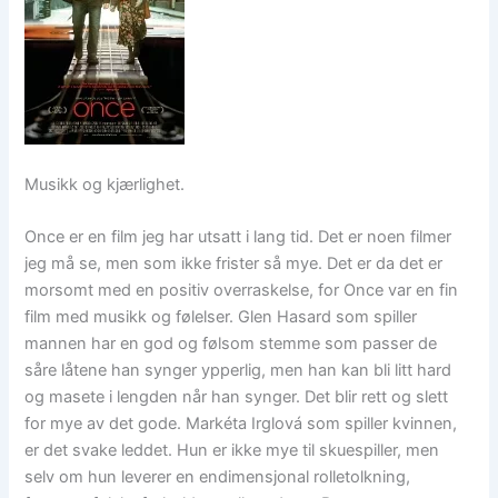
Musikk og kjærlighet.
Once er en film jeg har utsatt i lang tid. Det er noen filmer
jeg må se, men som ikke frister så mye. Det er da det er
morsomt med en positiv overraskelse, for Once var en fin
film med musikk og følelser. Glen Hasard som spiller
mannen har en god og følsom stemme som passer de
såre låtene han synger ypperlig, men han kan bli litt hard
og masete i lengden når han synger. Det blir rett og slett
for mye av det gode. Markéta Irglová som spiller kvinnen,
er det svake leddet. Hun er ikke mye til skuespiller, men
selv om hun leverer en endimensjonal rolletolkning,