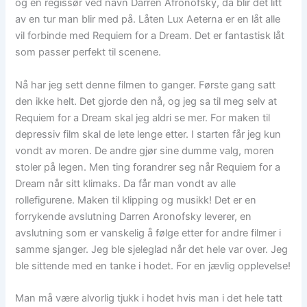
og en regissør ved navn Darren Afronofsky, da blir det litt
av en tur man blir med på. Låten Lux Aeterna er en låt alle
vil forbinde med Requiem for a Dream. Det er fantastisk låt
som passer perfekt til scenene.
Nå har jeg sett denne filmen to ganger. Første gang satt
den ikke helt. Det gjorde den nå, og jeg sa til meg selv at
Requiem for a Dream skal jeg aldri se mer. For maken til
depressiv film skal de lete lenge etter. I starten får jeg kun
vondt av moren. De andre gjør sine dumme valg, moren
stoler på legen. Men ting forandrer seg når Requiem for a
Dream når sitt klimaks. Da får man vondt av alle
rollefigurene. Maken til klipping og musikk! Det er en
forrykende avslutning Darren Aronofsky leverer, en
avslutning som er vanskelig å følge etter for andre filmer i
samme sjanger. Jeg ble sjeleglad når det hele var over. Jeg
ble sittende med en tanke i hodet. For en jævlig opplevelse!
Man må være alvorlig tjukk i hodet hvis man i det hele tatt