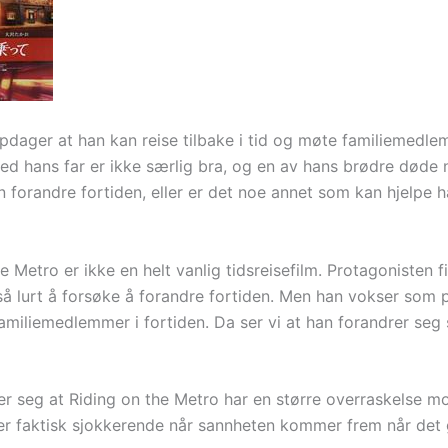
dager at han kan reise tilbake i tid og møte familiemedle
ed hans far er ikke særlig bra, og en av hans brødre døde 
n forandre fortiden, eller er det noe annet som kan hjelpe
e Metro er ikke en helt vanlig tidsreisefilm. Protagonisten f
 så lurt å forsøke å forandre fortiden. Men han vokser som 
amiliemedlemmer i fortiden. Da ser vi at han forandrer seg
er seg at Riding on the Metro har en større overraskelse mo
 er faktisk sjokkerende når sannheten kommer frem når det 