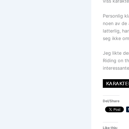
viss karakte
Personlig kl
noen av de a
latterlig, h
seg ikke om
Jeg likte de
Riding on t
interessante
Del/Share
Like this: