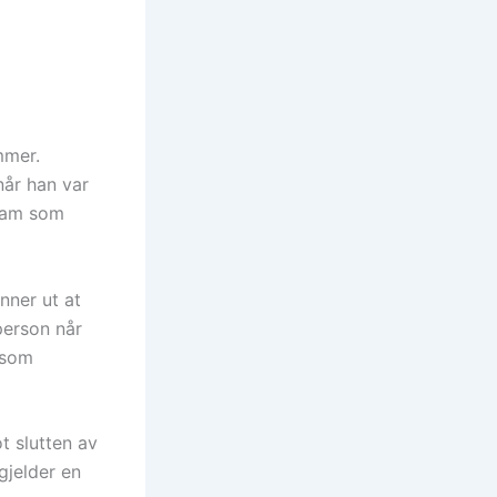
mmer.
når han var
 ham som
inner ut at
person når
 som
t slutten av
gjelder en