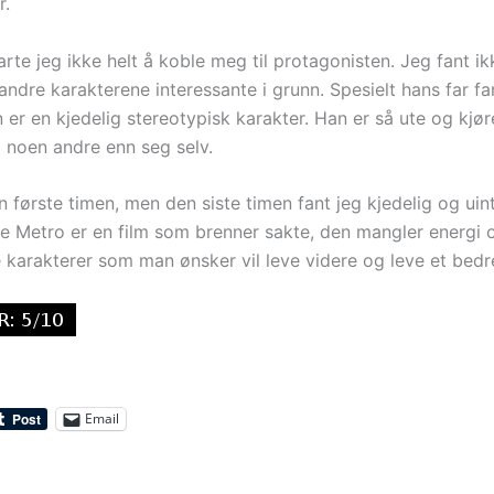
r.
arte jeg ikke helt å koble meg til protagonisten. Jeg fant ik
ndre karakterene interessante i grunn. Spesielt hans far fa
an er en kjedelig stereotypisk karakter. Han er så ute og kjør
 noen andre enn seg selv.
n første timen, men den siste timen fant jeg kjedelig og uin
he Metro er en film som brenner sakte, den mangler energi 
 karakterer som man ønsker vil leve videre og leve et bedre
Email