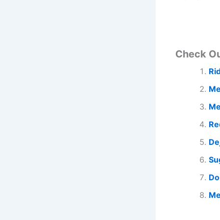
Check O
Ri
Me
Me
Re
De
Su
Do
Me