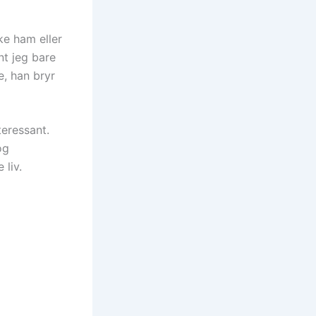
ke ham eller
nt jeg bare
e, han bryr
teressant.
og
 liv.