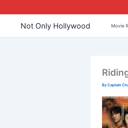
Skip
Not Only Hollywood
to
Movie R
content
Ridin
By
Captain Ch