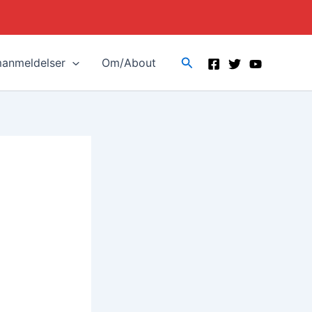
Search
manmeldelser
Om/About