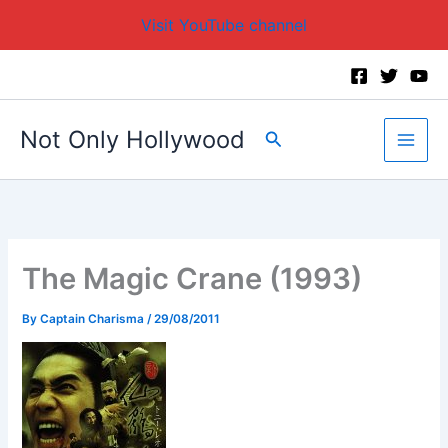
Visit YouTube channel
Skip
to
content
Not Only Hollywood
Search
The Magic Crane (1993)
By
Captain Charisma
/
29/08/2011