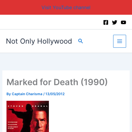
Visit YouTube channel
Skip
to
content
Not Only Hollywood
Search
Marked for Death (1990)
By
Captain Charisma
/
13/05/2012