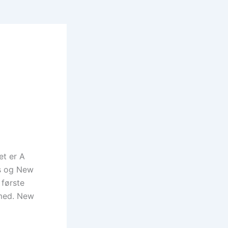
et er A
rs og New
 første
t med. New