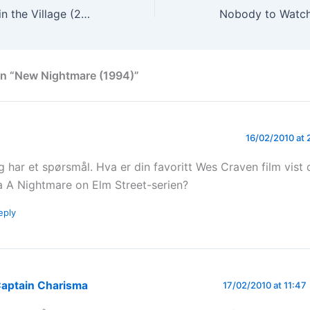
A Gentle Breeze in the Village (2007)
Nobody to Watch
on “New Nightmare (1994)”
16/02/2010 at 
g har et spørsmål. Hva er din favoritt Wes Craven film vist 
ra A Nightmare on Elm Street-serien?
eply
aptain Charisma
17/02/2010 at 11:47