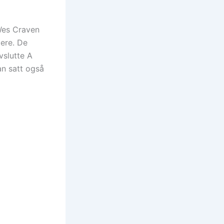
Wes Craven
ere. De
vslutte A
an satt også