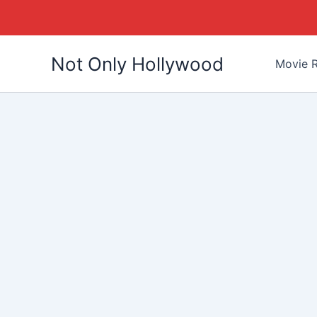
Skip
Not Only Hollywood
to
Movie R
content