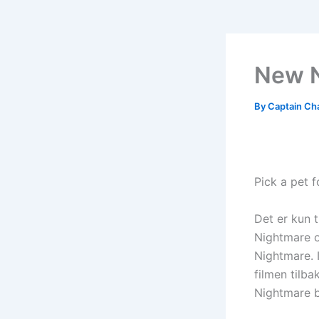
New N
By
Captain Ch
Pick a pet f
Det er kun t
Nightmare o
Nightmare. 
filmen tilba
Nightmare by