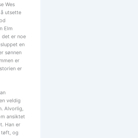
se Wes
 å utsette
god
on Elm
 det er noe
 sluppet en
ler sønnen
Sammen er
storien er
han
en veldig
. Alvorlig,
om ansiktet
t. Han er
tøft, og