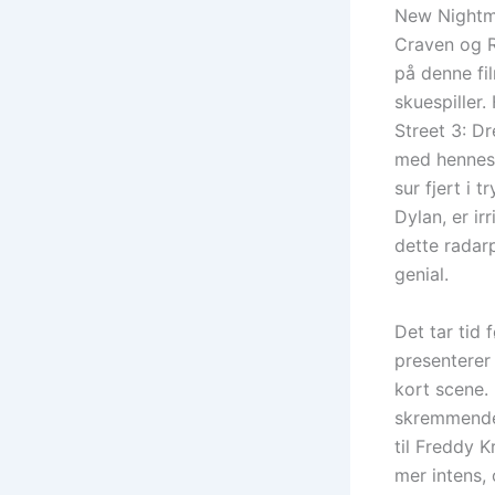
New Nightma
Craven og Ro
på denne fi
skuespiller
Street 3: D
med hennes 
sur fjert i 
Dylan, er ir
dette radarp
genial.
Det tar tid
presenterer
kort scene. 
skremmende 
til Freddy K
mer intens,