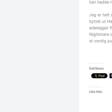
han hadde n
Jeg er helt
byttet ut H
ødelegger f
Nightmare o
et verdig p
Del/Share
Like this: