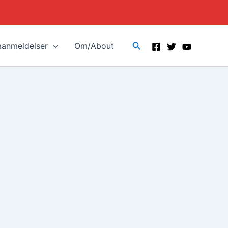
Search
manmeldelser
Om/About