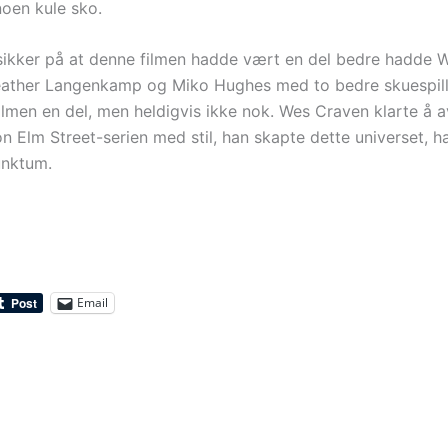
oen kule sko.
 sikker på at denne filmen hadde vært en del bedre hadde 
eather Langenkamp og Miko Hughes med to bedre skuespill
ilmen en del, men heldigvis ikke nok. Wes Craven klarte å a
n Elm Street-serien med stil, han skapte dette universet, h
unktum.
Email