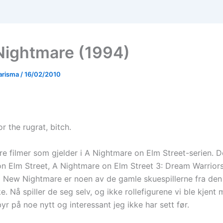
ightmare (1994)
arisma
/
16/02/2010
or the rugrat, bitch.
re filmer som gjelder i A Nightmare on Elm Street-serien. D
n Elm Street, A Nightmare on Elm Street 3: Dream Warrio
I New Nightmare er noen av de gamle skuespillerne fra den
ke. Nå spiller de seg selv, og ikke rollefigurene vi ble kjen
r på noe nytt og interessant jeg ikke har sett før.