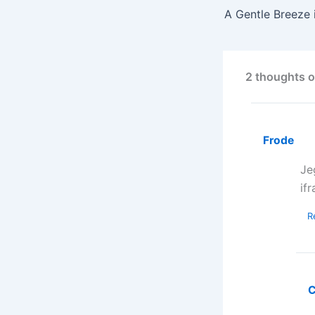
2 thoughts 
Frode
Je
if
R
C