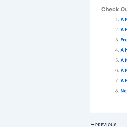
Check O
A 
A 
Fr
A 
A 
A 
A 
Ne
PREVIOUS