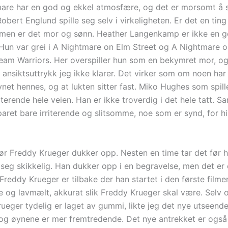
re har en god og ekkel atmosfære, og det er morsomt å 
bert Englund spille seg selv i virkeligheten. Er det en ting
lmen er det mor og sønn. Heather Langenkamp er ikke en 
. Hun var grei i A Nightmare on Elm Street og A Nightmare 
ream Warriors. Her overspiller hun som en bekymret mor, og
ansiktsuttrykk jeg ikke klarer. Det virker som om noen har
trynet hennes, og at lukten sitter fast. Miko Hughes som spil
riterende hele veien. Han er ikke troverdig i det hele tatt. 
aret bare irriterende og slitsomme, noe som er synd, for hi
 før Freddy Krueger dukker opp. Nesten en time tar det før 
 seg skikkelig. Han dukker opp i en begravelse, men det er 
Freddy Krueger er tilbake der han startet i den første filmen
og lavmælt, akkurat slik Freddy Krueger skal være. Selv 
rueger tydelig er laget av gummi, likte jeg det nye utseende
 og øynene er mer fremtredende. Det nye antrekket er også 