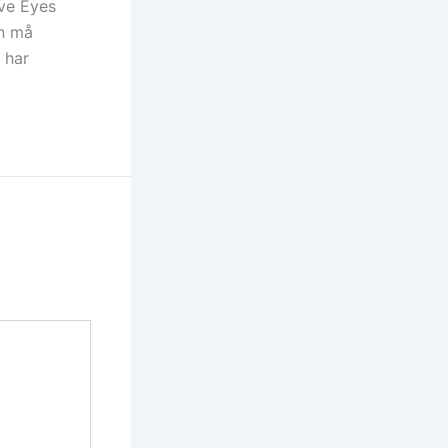
ave Eyes
en må
 har