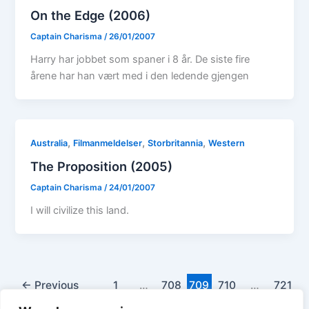
On the Edge (2006)
Captain Charisma
/
26/01/2007
Harry har jobbet som spaner i 8 år. De siste fire
årene har han vært med i den ledende gjengen
,
,
,
Australia
Filmanmeldelser
Storbritannia
Western
The Proposition (2005)
Captain Charisma
/
24/01/2007
I will civilize this land.
←
Previous
1
…
708
709
710
…
721