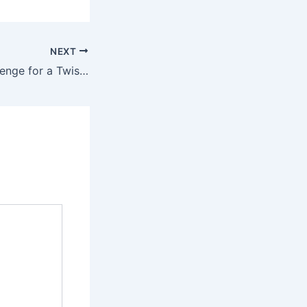
NEXT
Soo aka Soo: Revenge for a Twisted Fate (2006)