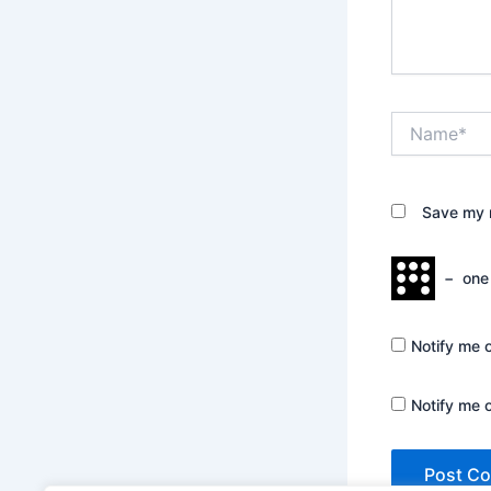
Name*
Save my n
−
one
Notify me 
Notify me 