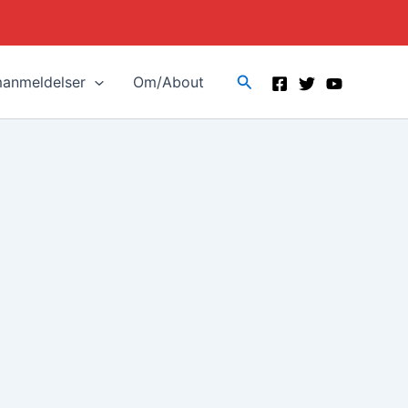
Search
manmeldelser
Om/About