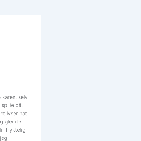
 karen, selv
spille på.
et lyser hat
eg glemte
r fryktelig
jeg.