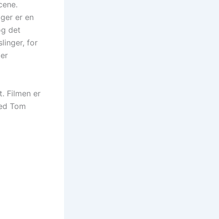
cene.
ger er en
og det
inger, for
mer
t. Filmen er
med Tom