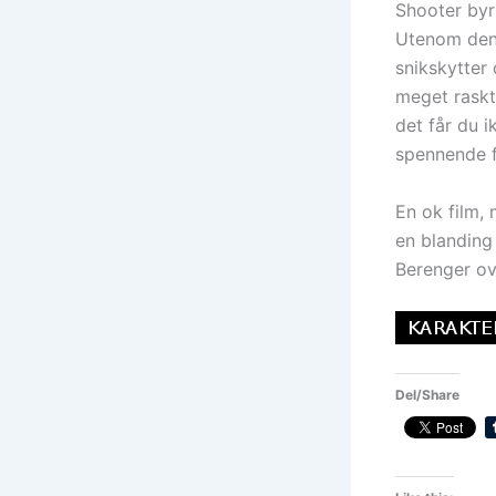
Shooter byr
Utenom denn
snikskytter 
meget raskt
det får du 
spennende f
En ok film, 
en blanding
Berenger ove
Del/Share