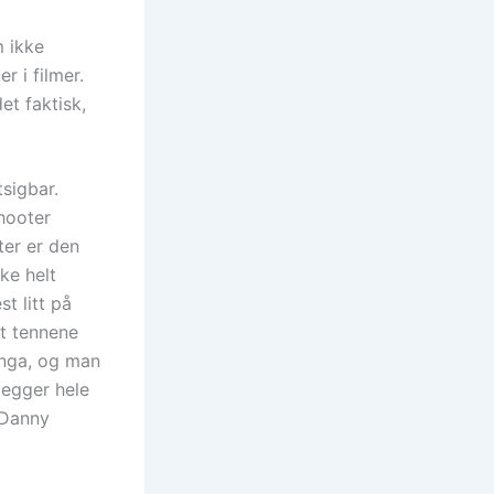
m ikke
 i filmer.
et faktisk,
tsigbar.
Shooter
ter er den
ke helt
t litt på
et tennene
inga, og man
legger hele
 Danny