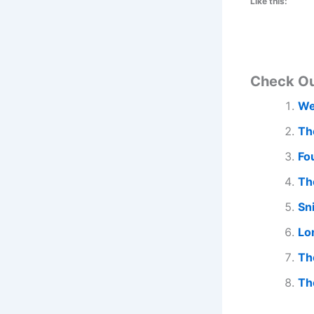
Like this:
Check O
We
Th
Fo
Th
Sn
Lo
Th
Th