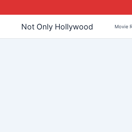
Skip
Not Only Hollywood
to
Movie R
content