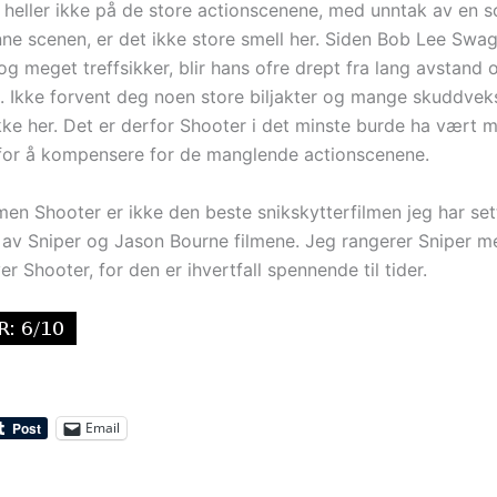
 heller ikke på de store actionscenene, med unntak av en s
e scenen, er det ikke store smell her. Siden Bob Lee Swag
og meget treffsikker, blir hans ofre drept fra lang avstand 
. Ikke forvent deg noen store biljakter og mange skuddveksl
ikke her. Det er derfor Shooter i det minste burde ha vært 
or å kompensere for de manglende actionscenene.
men Shooter er ikke den beste snikskytterfilmen jeg har set
 av Sniper og Jason Bourne filmene. Jeg rangerer Sniper 
r Shooter, for den er ihvertfall spennende til tider.
Email