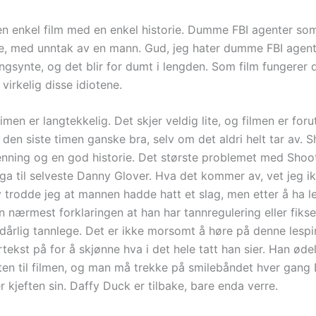
en enkel film med en enkel historie. Dumme FBI agenter so
e, med unntak av en mann. Gud, jeg hater dumme FBI agenter
ngsynte, og det blir for dumt i lengden. Som film fungerer d
 virkelig disse idiotene.
imen er langtekkelig. Det skjer veldig lite, og filmen er foru
 den siste timen ganske bra, selv om det aldri helt tar av. 
nning og en god historie. Det største problemet med Shoo
ga til selveste Danny Glover. Hva det kommer av, vet jeg ik
v trodde jeg at mannen hadde hatt et slag, men etter å ha les
n nærmest forklaringen at han har tannregulering eller fiks
 dårlig tannlege. Det er ikke morsomt å høre på denne lesp
ekst på for å skjønne hva i det hele tatt han sier. Han øde
ten til filmen, og man må trekke på smilebåndet hver gang
 kjeften sin. Daffy Duck er tilbake, bare enda verre.