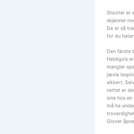
Shooter er 
skjønner no
De er så tra
for du hater
Den første t
Heldigvis er
mangler spe
jævla lespin
sikkert. Sel
nettet er de
sine hos en
må ha undert
troverdighe
Glover åpner