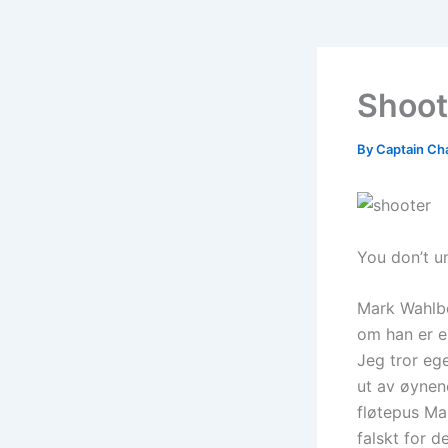
Shoot
By
Captain Ch
You don’t u
Mark Wahlber
om han er en
Jeg tror ege
ut av øynene
fløtepus Ma
falskt for 