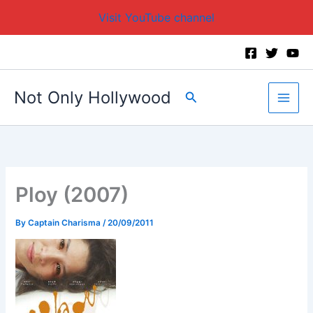
Visit YouTube channel
Skip
to
content
Not Only Hollywood
Search
Ploy (2007)
By
Captain Charisma
/
20/09/2011