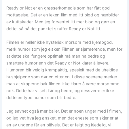
Ready or Not er en grøsserkomedie som har fått god
mottagelse. Det er en leken film med litt blod og nærbilder
av kuttskader. Men jeg forventet litt mer blod og gørr en
dette, så på det punktet skuffer Ready or Not litt.
Filmen er heller ikke hysterisk morsom med kjempgod,
mørk humor som jeg elsker. Filmen er sjarmerende, men for
at dette skal fungere optimalt må man ha bedre og
smartere humor enn det Ready or Not klarer å levere.
Humoren blir veldig krampaktig, spesielt med de uheldige
hushjelpene som dør en etter en. I disse scenene merker
man at skaperne bak filmen ikke klarer å være morsomme
nok. Dette har vi sett før og bedre, og dessverre er ikke
dette en type humor som blir bedre.
Jeg savnet også mer baller. Det er noen unger med i filmen,
og jeg vet hva jeg ønsket, men det eneste som skjer er at
en av ungene får en blåveis. Det er feigt og kjedelig, vi